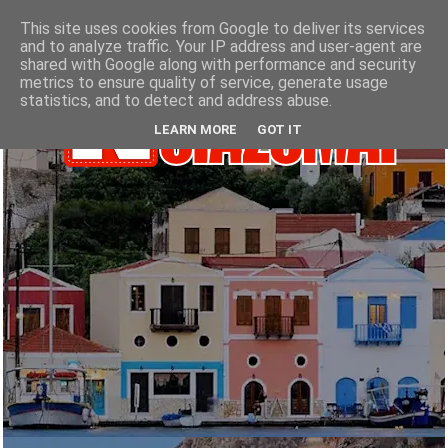
This site uses cookies from Google to deliver its services
and to analyze traffic. Your IP address and user-agent are
shared with Google along with performance and security
metrics to ensure quality of service, generate usage
statistics, and to detect and address abuse.
LEARN MORE
GOT IT