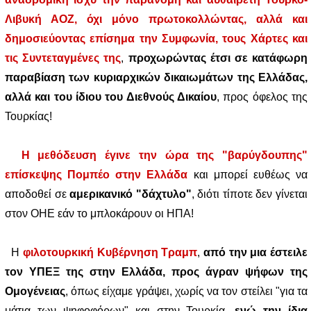
Λιβυκή ΑΟΖ, όχι μόνο πρωτοκολλώντας, αλλά και
δημοσιεύοντας επίσημα την Συμφωνία, τους Χάρτες και
τις Συντεταγμένες της
,
προχωρώντας έτσι σε κατάφωρη
παραβίαση των κυριαρχικών δικαιωμάτων της Ελλάδας,
αλλά και του ίδιου του Διεθνούς Δικαίου
, προς όφελος της
Τουρκίας!
Η μεθόδευση έγινε την ώρα της "βαρύγδουπης"
επίσκεψης Πομπέο στην Ελλάδα
και μπορεί ευθέως να
αποδοθεί σε
αμερικανικό "δάχτυλο"
, διότι τίποτε δεν γίνεται
στον ΟΗΕ εάν το μπλοκάρουν οι ΗΠΑ!
Η
φιλοτουρκική Κυβέρνηση Τραμπ
,
από την μια έστειλε
τον ΥΠΕΞ της στην Ελλάδα, προς άγραν ψήφων της
Ομογένειας
, όπως είχαμε γράψει, χωρίς να τον στείλει "για τα
μάτια των ψηφοφόρων" και στην Τουρκία,
ενώ την ίδια