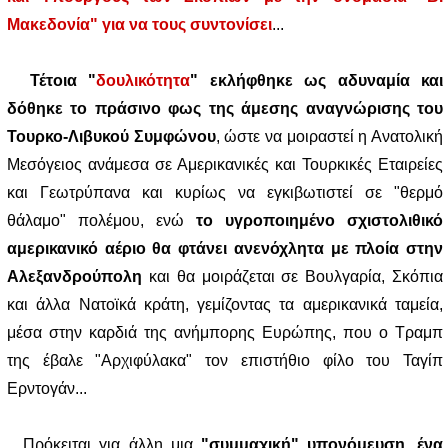
Μακεδονία" για να τους συντονίσει
...
Τέτοια "
δουλικότητα
" εκλήφθηκε ως αδυναμία και
δόθηκε το πράσινο φως της άμεσης αναγνώρισης του
Τουρκο-Λιβυκού Συμφώνου
, ώστε να μοιραστεί η Ανατολική
Μεσόγειος ανάμεσα σε Αμερικανικές και Τουρκικές Εταιρείες
και Γεωτρύπανα και κυρίως να εγκιβωτιστεί σε "θερμό
θάλαμο" πολέμου, ενώ
το υγροποιημένο σχιστολιθικό
αμερικανικό αέριο θα φτάνει ανενόχλητα με πλοία στην
Αλεξανδρούπολη
και θα μοιράζεται σε Βουλγαρία, Σκόπια
και άλλα Νατοϊκά κράτη, γεμίζοντας τα αμερικανικά ταμεία,
μέσα στην καρδιά της ανήμπορης Ευρώπης, που ο Τραμπ
της έβαλε "Αρχιφύλακα" τον επιστήθιο φίλο του Ταγίπ
Ερντογάν...
Πρόκειται για άλλη μια
"συμμαχική" υπονόμευση, ένα