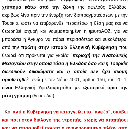
χτύπημα κάτω από την ζώνη
της αφελούς Ελλάδας,
ακριβώς λίγο πριν την έναρξη των διαπραγματεύσεων με την
Τουρκία, ώστε να επιβαρυνθεί περαιτέρω η θέση μας και να
θεωρηθεί ισχυρή και νομιμοποιημένη η ψευτοΑΟΖ, για να
μπορέσει η Άγκυρα να πάρει περισσότερα και ευκολότερα,
από την
πρώτη στην ιστορία Ελληνική Κυβέρνηση
που
θεωρεί ότι πρόκειται για γκρίζα "
περιοχή της Ανατολικής
Μεσογείου στην οποία τόσο η Ελλάδα όσο και η Τουρκία
διεκδικούν δικαιώματα και η οποία δεν έχει ακόμη
οριοθετηθεί
", ενώ με τον
Νόμο 4001, άρθρο 156, του 2011
,
είναι
Ελληνική Υφαλοκρηπίδα
με εξωτερικό όριο την
μέση γραμμή
(δείτε
εδώ
)
Και
αντί η Κυβέρνηση να καταγγείλει το "ανφέρ", σκύβει
και πάει στον διάλογο της ντροπής, χωρίς να απαιτήσει
καν να αποσυρθεί πρώτα η αναγνωρισμένη πλέον από