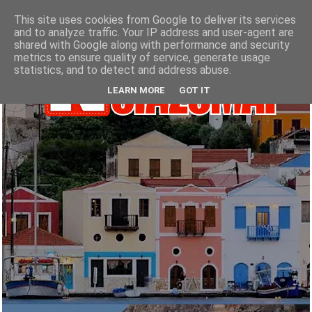
This site uses cookies from Google to deliver its services
and to analyze traffic. Your IP address and user-agent are
shared with Google along with performance and security
metrics to ensure quality of service, generate usage
statistics, and to detect and address abuse.
LEARN MORE
GOT IT