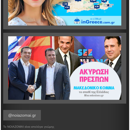
@noiazomai.gr
Το ΝΟΙΑΖΟΜΑΙ είναι ιστολόγιο γνώμης