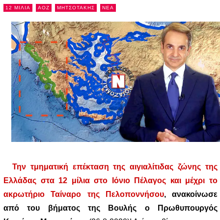
12 ΜΙΛΙΑ
ΑΟΖ
ΜΗΤΣΟΤΑΚΗΣ
NEA
Την τμηματική επέκταση της αιγιαλίτιδας ζώνης της
Ελλάδας στα 12 μίλια στο Ιόνιο Πέλαγος και μέχρι το
ακρωτήριο Ταίναρο της Πελοποννήσου
, ανακοίνωσε
από του βήματος της Βουλής ο Πρωθυπουργός