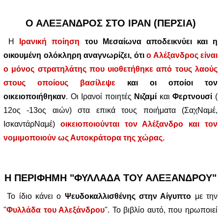
Ο ΑΛΕΞΑΝΔΡΟΣ ΣΤΟ ΙΡΑΝ (ΠΕΡΣΙΑ)
Η
Ιρανική ποίηση
του Μεσαίωνα αποδεικνύει και η
οικουμένη ολόκληρη αναγνωρίζει, ότι
ο Αλέξανδρος είναι
ο μόνος στρατηλάτης που υιοθετήθηκε από τους λαούς
στους οποίους βασίλεψε
και οι οποίοι τον
οικειοποιήθηκαν
. Οι Ιρανοί ποιητές
Νιζαμί
και
Φερτνουσί
(
12ος -13ος αιών) στα επικά τους ποιήματα (ΣαχΝαμέ,
ΙσκαντάρΝαμέ)
οικειοποιούνται τον Αλέξανδρο και τον
νομιμοποιούν ως Αυτοκράτορα της χώρας.
Η ΠΕΡΙΦΗΜΗ "ΦΥΛΛΑΔΑ ΤΟΥ ΑΛΕΞΑΝΔΡΟΥ"
Το ίδιο κάνει ο
Ψευδοκαλλισθένης στην Αίγυπτο
με την
''
Φυλλάδα του Αλεξάνδρου
''. Το βιβλίο αυτό, που ηρωποιεί