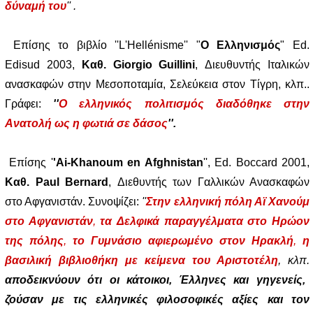
δύναμή του
'' .
Επίσης το βιβλίο ''L'Hellénisme'' "
Ο Ελληνισμός
" Ed.
Edisud 2003,
Καθ. Giorgio Guillini
, Διευθυντής Ιταλικών
ανασκαφών στην Μεσοποταμία, Σελεύκεια στον Τίγρη, κλπ..
Γράφει:
''
Ο ελληνικός πολιτισμός διαδόθηκε στην
Ανατολή ως η φωτιά σε δάσος
''.
Επίσης '
'Ai-Khanoum en Afghnistan
'', Ed. Boccard 2001,
Kαθ. Paul Bernard
, Διεθυντής των Γαλλικών Ανασκαφών
στο Αφγανιστάν. Συνοψίζει:
''
Στην ελληνική πόλη Αϊ Χανούμ
στο Αφγανιστάν
,
τα
Δελφικά παραγγέλματα στο Ηρώον
της πόλης
,
το
Γυμνάσιο αφιερωμένο στον Ηρακλή
,
η
βασιλική βιβλιοθήκη με κείμενα του Αριστοτέλη
, κλπ.
αποδεικνύουν ότι οι κάτοικοι, Έλληνες και γηγενείς,
ζούσαν με τις ελληνικές φιλοσοφικές αξίες και τον