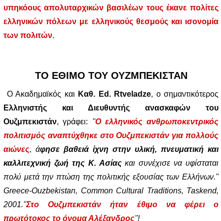
υπηκόους απολυταρχικών βασιλέων τους έκανε πολίτες
ελληνικών πόλεων με ελληνικούς θεσμούς και ισονομία
των πολιτών
.
ΤΟ ΕΘΙΜΟ ΤΟΥ ΟΥΖΜΠΕΚΙΣΤΑΝ
Ο Ακαδημαϊκός και
Καθ. Εd. Rtveladze
, ο σημαντικότερος
Ελληνιστής και Διευθυντής ανασκαφών του
Ουζμπεκιστάν
, γράφει:
''
Ο ελληνικός ανθρωποκεντρικός
πολιτισμός αναπτύχθηκε στο Ουζμπεκιστάν για πολλούς
αιώνες
, ά
φησε βαθειά ίχνη στην υλική, πνευματική και
καλλιτεχνική ζωή της Κ. Ασίας
και συνέχισε να υφίσταται
πολύ μετά την πτώση της πολιτικής εξουσίας των Ελλήνων."
Greece-Ouzbekistan, Common Cultural Traditions, Taskend,
2001.''
Στο Ουζμπεκιστάν ήταν έθιμο να φέρει ο
πρωτότοκος το όνομα Αλέξανδρος
''!