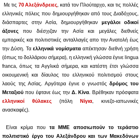
Με τις
70 Αλεξάνδρειες
, κατά τον Πλούταρχο, και τις πολλές
ελληνικές πόλεις που δημιουργήθηκαν από τους Διαδόχους,
διάσπαρτες στην Ασία, δημιουργήθηκαν
μεγάλοι οδικοί
άξονες
που διέσχιζαν την Ασία και μεγάλες διεθνείς
εμπορικές και πολιτιστικές ανταλλαγές απο την Ανατολή έως
την Δύση. Τα
ελληνικά νομίσματα
απέκτησαν διεθνή χρήση
(όπως το δολλάριου σήμερα), η ελληνική γλώσσα έγινε lingua
franca, όπως τα Αγγλικά σήμερα, και κατέστη έτσι γλώσσα
οικουμενική και δίαυλος του ελληνικού πολιτισμού στους
λαούς της Ασίας. Αργότερα έγινε ο γνωστός
δρόμος του
Μεταξιού
που έφτανε έως την
Δ. Κίνα
. Βρέθηκαν πρόσφατα
ελληνικοί θύλακες
(πόλη
Νίγια
, κινεζο-ιαπωνικές
ανασκαφές).
Είναι κρίμα που
τα ΜΜΕ αποσιωπούν το τεράστιο
πολιτιστικό έργο του Αλεξάνδρου και των Μακεδόνων