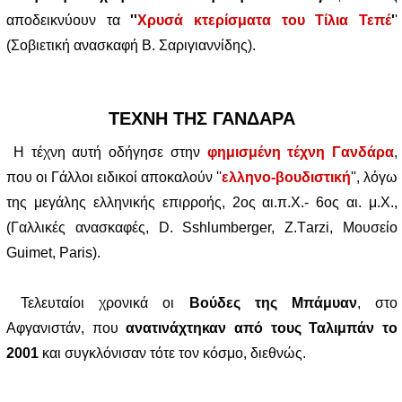
αποδεικνύουν τα
''
Χρυσά κτερίσματα του Τίλια Τεπέ
'
'
(Σοβιετική ανασκαφή Β. Σαριγιαννίδης).
ΤΕΧΝΗ ΤΗΣ ΓΑΝΔΑΡΑ
Η τέχνη αυτή οδήγησε στην
φημισμένη τέχνη Γανδάρα
,
που οι Γάλλοι ειδικοί αποκαλούν ''
ελληνο-βουδιστική
'', λόγω
της μεγάλης ελληνικής επιρροής, 2ος αι.π.Χ.- 6ος αι. μ.Χ.,
(Γαλλικές ανασκαφές, D. Sshlumberger, Ζ.Τarzi, Μουσείο
Guimet, Paris).
Τελευταίοι χρονικά οι
Βούδες της Μπάμυαν
, στο
Αφγανιστάν, που
ανατινάχτηκαν από τους Ταλιμπάν το
2001
και συγκλόνισαν τότε τον κόσμο, διεθνώς.