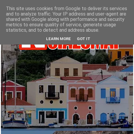
This site uses cookies from Google to deliver its services
and to analyze traffic. Your IP address and user-agent are
shared with Google along with performance and security
metrics to ensure quality of service, generate usage
statistics, and to detect and address abuse.
LEARN MORE
GOT IT