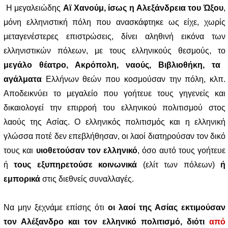
Η μεγαλειώδης
Αϊ Χανούμ, ίσως η Αλεξάνδρεια του Ώξου
,
μόνη ελληνιστική πόλη που ανασκάφτηκε ως είχε, χωρίς
μεταγενέστερες επιστρώσεις, δίνει αληθινή εικόνα των
ελληνιστικών πόλεων, με τους ελληνικούς θεσμούς, το
μεγάλο θέατρο, Ακρόπολη, ναούς, Βιβλιοθήκη, τα
αγάλματα
Ελλήνων θεών που κοσμούσαν την πόλη, κλπ.
Αποδεικνύει το μεγαλείο που γοήτευε τους γηγενείς και
δικαιολογεί την επιρροή του ελληνικού πολιτισμού στος
λαούς της Ασίας. Ο ελληνικός πολιτισμός και η ελληνική
γλώσσα ποτέ δεν επεβλήθησαν, οι λαοί διατηρούσαν τον δικό
τους και
υιοθετούσαν τον ελληνικό
, όσο αυτό τους γοήτευε
ή
τους εξυπηρετούσε κοινωνικά
(ελίτ των πόλεων)
ή
εμπορικά
στις διεθνείς συναλλαγές.
Να μην ξεχνάμε επίσης ότι
οι λαοί της Ασίας εκτιμούσαν
τον Αλέξανδρο και τον ελληνικό πολιτισμό, διότι
από