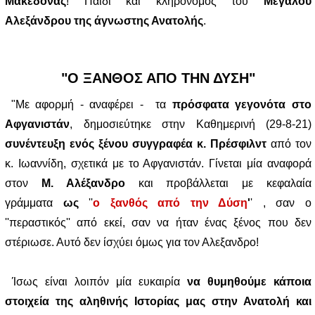
Μακεδόνας
! Παιδί και κληρονόμος του
Μεγάλου
Αλεξάνδρου της άγνωστης Ανατολής
.
"Ο ΞΑΝΘΟΣ ΑΠΟ ΤΗΝ ΔΥΣΗ"
"Με αφορμή - αναφέρει - τα
πρόσφατα γεγονότα στο
Αφγανιστάν
, δημοσιεύτηκε στην Καθημερινή (29-8-21)
συνέντευξη ενός ξένου συγγραφέα κ. Πρέσφιλντ
από τον
κ. Ιωαννίδη, σχετικά με το Αφγανιστάν. Γίνεται μία αναφορά
στον
Μ. Αλέξανδρο
και προβάλλεται με κεφαλαία
γράμματα
ως
''
ο ξανθός από την Δύση
'
' , σαν ο
''περαστικός'' από εκεί, σαν να ήταν ένας ξένος που δεν
στέριωσε. Αυτό δεν ίσχύει όμως για τον Αλεξανδρο!
Ίσως είναι λοιπόν μία ευκαιρία
να θυμηθούμε κάποια
στοιχεία της αληθινής Ιστορίας μας στην Ανατολή και