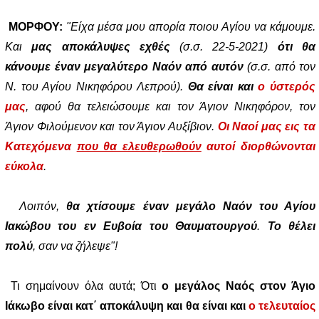
ΜΟΡΦΟΥ:
"Είχα μέσα μου απορία ποιου Αγίου να κάμουμε.
Και
μας αποκάλυψες εχθές
(σ.σ. 22-5-2021)
ότι θα
κάνουμε έναν μεγαλύτερο Ναόν από αυτόν
(σ.σ. από τον
Ν. του Αγίου Νικηφόρου Λεπρού).
Θα είναι και
ο ύστερός
μας
, αφού θα τελειώσουμε και τον Άγιον Νικηφόρον, τον
Άγιον Φιλούμενον και τον Άγιον Αυξίβιον.
Οι Ναοί μας εις τα
Κατεχόμενα
που θα ελευθερωθούν
αυτοί διορθώνονται
εύκολα
.
Λοιπόν,
θα χτίσουμε έναν μεγάλο Ναόν του Αγίου
Ιακώβου του εν Ευβοία του Θαυματουργού
.
Το θέλει
πολύ
, σαν να ζήλεψε"!
Τι
σημαίνουν όλα αυτά; Ότι
ο μεγάλος Ναός στον Άγιο
Ιάκωβο είναι κατ΄ αποκάλυψη και θα είναι και
ο τελευταίος