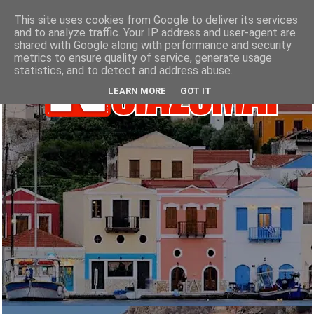
This site uses cookies from Google to deliver its services
and to analyze traffic. Your IP address and user-agent are
shared with Google along with performance and security
metrics to ensure quality of service, generate usage
statistics, and to detect and address abuse.
LEARN MORE
GOT IT