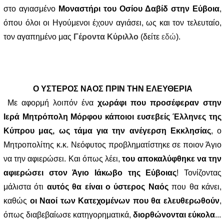
στο αγιασμένο
Μοναστήρι του Οσίου Δαβίδ στην Εύβοια
,
όπου όλοι οι Ηγούμενοι έχουν αγιάσει, ως και τον τελευταίο,
τον αγαπημένο μας
Γέροντα Κύριλλο
(δείτε
εδώ
).
Ο ΥΣΤΕΡΟΣ ΝΑΟΣ ΠΡΙΝ ΤΗΝ ΕΛΕΥΘΕΡΙΑ
Με αφορμή λοιπόν ένα
χωράφι που προσέφεραν στην
Ιερά Μητρόπολη Μόρφου κάποιοι ευσεβείς Έλληνες της
Κύπρου μας, ως τάμα για την ανέγερση Εκκλησίας
, ο
Μητροπολίτης κ.κ. Νεόφυτος προβληματίστηκε σε ποιον Άγιο
να την αφιερώσει. Και όπως λέει,
του αποκαλύφθηκε να την
αφιερώσει στον Άγιο Ιάκωβο της Εύβοιας
! Τονίζοντας
μάλιστα ότι
αυτός θα είναι ο ύστερος Ναός
που θα κάνει,
καθώς
οι Ναοί των Κατεχομένων που θα ελευθερωθούν
,
όπως διαβεβαίωσε κατηγορηματικά,
διορθώνονται εύκολα
...