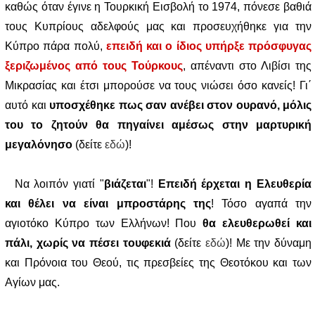
καθώς όταν έγινε η Τουρκική Εισβολή το 1974, πόνεσε βαθιά
τους Κυπρίους αδελφούς μας και προσευχήθηκε για την
Κύπρο πάρα πολύ,
επειδή και ο ίδιος υπήρξε πρόσφυγας
ξεριζωμένος από τους Τούρκους
, απέναντι στο Λιβίσι της
Μικρασίας και έτσι μπορούσε να τους νιώσει όσο κανείς! Γι΄
αυτό και
υποσχέθηκε πως σαν ανέβει στον ουρανό, μόλις
του το ζητούν θα πηγαίνει αμέσως στην μαρτυρική
μεγαλόνησο
(δείτε
εδώ
)!
Να λοιπόν γιατί "
βιάζεται
"!
Επειδή έρχεται η Ελευθερία
και θέλει να είναι μπροστάρης της
! Τόσο αγαπά την
αγιοτόκο Κύπρο των Ελλήνων! Που
θα ελευθερωθεί και
πάλι, χωρίς να πέσει τουφεκιά
(δείτε
εδώ
)! Με την δύναμη
και Πρόνοια του Θεού, τις πρεσβείες της Θεοτόκου και των
Αγίων μας.