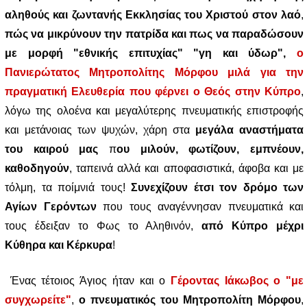
αληθούς και ζωντανής Εκκλησίας του Χριστού στον λαό
,
πώς να μικρύνουν την πατρίδα και πως να παραδώσουν
με μορφή "εθνικής επιτυχίας" "γη και ύδωρ",
ο
Πανιερώτατος Μητροπολίτης Μόρφου μιλά για την
πραγματική Ελευθερία που φέρνει ο Θεός στην Κύπρο
,
λόγω της ολοένα και μεγαλύτερης πνευματικής επιστροφής
και μετάνοιας των ψυχών, χάρη στα
μεγάλα αναστήματα
του καιρού μας
π
ου μιλούν, φωτίζουν, εμπνέουν,
καθοδηγούν
, ταπεινά αλλά και αποφασιστικά, άφοβα και με
τόλμη, τα ποίμνιά τους!
Συνεχίζουν έτσι τον δρόμο των
Αγίων Γερόντων
που τους αναγέννησαν πνευματικά και
τους έδειξαν το Φως το Αληθινόν,
από Κύπρο μέχρι
Κύθηρα και Κέρκυρα
!
Ένας τέτοιος Άγιος ήταν και ο
Γέροντας Ιάκωβος ο "με
συγχωρείτε"
,
ο πνευματικός του Μητροπολίτη Μόρφου
,