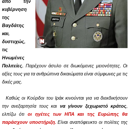
από την
κυβέρνηση
της
Βαγδάτης
και,
δυστυχώς,
τις
Ηνωμένες
Πολιτείες.
Παρέχουν άσυλο σε διωκόμενες μειονότητες. Οι
αξίες τους για τα ανθρώπινα δικαιώματα είναι σύμφωνες με τις
δικές μας.
Καθώς οι Κούρδοι του Ιράκ κινούνται για να διεκδικήσουν
την ανεξαρτησία τους και
να γίνουν ξεχωριστό κράτος
,
ελπίζω ότι
οι ηγέτες των ΗΠΑ και της Ευρώπης θα
παράσχουν υποστήριξη.
Είναι αναπόφευκτο οι πολίτες της