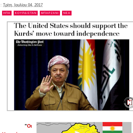
::
Τρίτη, Ιουλίου 04, 2017
ΗΠΑ
ΚΟΥΡΔΙΣΤΑΝ
ΜΠΑΡΖΑΝΙ
NEA
"
Οι