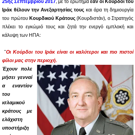
25ης Σεπτεμβρίου
2017
, με το ερώτημα
εάν οι Κούρδοι του
Ιράκ θέλουν την Ανεξαρτησίας τους
και άρα τη δημιουργία
του πρώτου
Κουρδικού Κράτους
(Κουρδιστάν), ο Στρατηγός
πλέκει το εγκώμιό τους και ζητά την ενεργό εμπλοκή και
κάλυψη των ΗΠΑ:
"
Οι Κούρδοι του Ιράκ είναι οι καλύτεροι και πιο πιστοί
φίλοι μας στην περιοχή.
Έχουν πολε
μήσει γενναί
α εναντίον
του
ισλαμικού
κράτους με
ελάχιστη
υποστήριξη