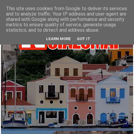
This site uses cookies from Google to deliver its services
and to analyze traffic. Your IP address and user-agent are
shared with Google along with performance and security
metrics to ensure quality of service, generate usage
statistics, and to detect and address abuse.
LEARN MORE
GOT IT