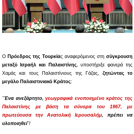
Ο
Πρόεδρος της Τουρκία
ς αναφερόμενος στη
σύγκρουση
μεταξύ Ισραήλ και Παλαιστίνης
, υποστήριξε φανερά της
Χαμάς και τους Παλαιστίνιους της Γάζας,
ζητώντας το
μεγάλο Παλαιστινιακό Κράτος
:
"
Ένα ανεξάρτητο,
γεωγραφικά ενοποιημένο κράτος της
Παλαιστίνης με βάση τα σύνορα του 1967, με
πρωτεύουσα την Ανατολική Ιερουσαλήμ
, πρέπει να
υλοποιηθεί
"!