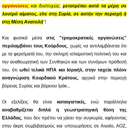
οργανώσεις
και δυστυχώς,
μετατρέπει αυτά τα μέρη σε
λουτρό αίματος, είτε στη Συρία, σε αυτήν την περιοχή ή
στη Μέση Ανατολή
"!
Και φυσικά μέσα
στις "τρομοκρατικές οργανώσεις"
περιλαμβάνει τους Κούρδους
, χωρίς να αντιλαμβάνεται ότι
με τα φερσίματά του, την σκληρή ισλαμιστική πολιτική του και
την αναθεωρητική των Συνθηκών και των συνόρων πρόθεσή
του, ότι
ωθεί τελικά ΗΠΑ και Ισραήλ, στην ταχεία πλέον
αναγνώριση Κουρδικού Κράτους
, αρχικά στην περιοχή
βόρειας Συρίας και βόρειου Ιράκ...
Οι εξελίξεις θα είναι
καταιγιστικές
, ενώ παράλληλα
αναβαθμίζεται διπλά η γεωστρατηγική θέση της
Ελλάδας
, που δεν πρέπει να χάσει την συγκυρία, αφήνοντας
στην άκρη συμβιβασμούς και υποχωρήσεις σε Αιγαίο, ΑΟΖ,