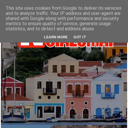
This site uses cookies from Google to deliver its services
and to analyze traffic. Your IP address and user-agent are
shared with Google along with performance and security
metrics to ensure quality of service, generate usage
statistics, and to detect and address abuse.
LEARN MORE
GOT IT