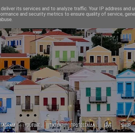
deliver its services and to analyze traffic. Your IP address and 
formance and security metrics to ensure quality of service, gen
abuse.
STAGRAM
YOUTUBE
TIKTOK
ΠΡΩΤΟΣΕΛΙΔΑ
LIVE
SHOP