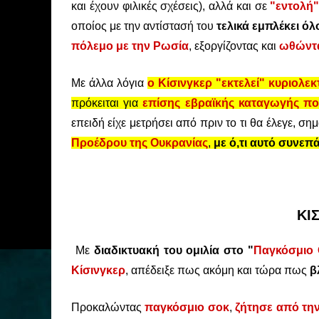
και έχουν φιλικές σχέσεις), αλλά και σε
"εντολή
οποίος με την αντίστασή του
τελικά εμπλέκει ό
πόλεμο με την Ρωσία
, εξοργίζοντας και
ωθώντα
Με άλλα λόγια
ο Κίσινγκερ "εκτελεί" κυριολεκ
πρόκειται για
επίσης εβραϊκής καταγωγής πολ
επειδή είχε μετρήσει από πριν το τι θα έλεγε, σημ
Προέδρου της Ουκρανίας
,
με ό,τι αυτό συνεπ
ΚΙ
Με
διαδικτυακή του ομιλία στο "
Παγκόσμιο 
Κίσινγκερ
, απέδειξε πως ακόμη και τώρα πως
β
Προκαλώντας
παγκόσμιο σοκ
,
ζήτησε από την