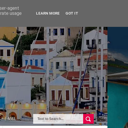
user-agent
erate usage
LEARN MORE
GOT IT
E-MAIL