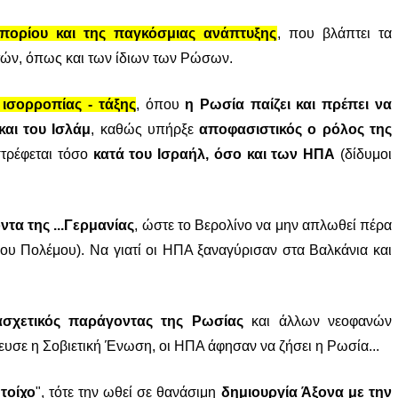
πορίου και της παγκόσμιας ανάπτυξης
, που βλάπτει τα
τών, όπως και των ίδιων των Ρώσων.
ισορροπίας - τάξης
, όπου
η Ρωσία παίζει και πρέπει να
και του Ισλάμ
, καθώς υπήρξε
αποφασιστικός ο ρόλος της
στρέφεται τόσο
κατά του Ισραήλ, όσο και των ΗΠΑ
(δίδυμοι
τα της ...Γερμανίας
, ώστε το Βερολίνο να μην απλωθεί πέρα
μίου Πολέμου). Να γιατί οι ΗΠΑ ξαναγύρισαν στα Βαλκάνια και
ασχετικός παράγοντας της Ρωσίας
και άλλων νεοφανών
ρευσε η Σοβιετική Ένωση, οι ΗΠΑ άφησαν να ζήσει η Ρωσία...
τοίχο
", τότε την ωθεί σε θανάσιμη
δημιουργία Άξονα με την