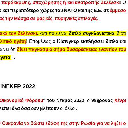
" παράκαμψης, υποχώρησης ή και ανατροπής Ζελένσκ
ι
! Ο
λο και περισσότερο χώρες του ΝΑΤΟ και της Ε.Ε. σε
έμμεσο
ς την Μόσχα σε μαζικές, πυρηνικές επιλογές
...
τικά τον Ζελένσκι
, κάτι που είναι
διπλά συγκλονιστικό
, διότι
ιτικό ηγέτη
! Επομένως
ο Κίσινγκερ εκπλήσσει διπλά
και
αίνει ότι
δίνει παγκόσμιο σήμα δυσαρέσκειας εναντίον του
άγεται
...
ΣΙΝΓΚΕΡ 2022
Οικονομικό Φόρουμ
" του Νταβός 2022
, ο
98χρονος
Χένρι
λέπει όλα όσα δεν βλέπουν
οι άλλοι.
 Ουκρανία να δώσει εδάφη της στην Ρωσία για να λήξει ο