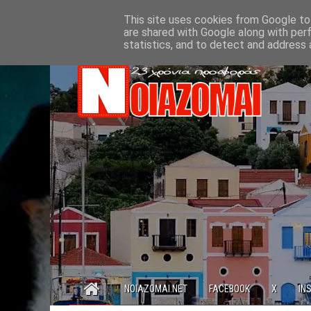
This site uses cookies from Google to 
are shared with Google along with per
statistics, and to detect and address 
NOIAZOMAI.NET
FACEBOOK
X
IN