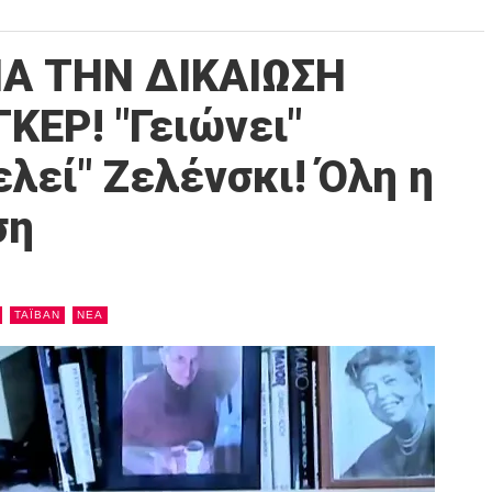
ΙΑ ΤΗΝ ΔΙΚΑΙΩΣΗ
ΚΕΡ! "Γειώνει"
ελεί" Ζελένσκι! Όλη η
ση
ΤΑΪΒΑΝ
NEA