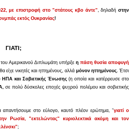
2022, με επιστροφή στο "στάτους κβο άντε"
, δηλαδή
στην
τονμπάς εκτός Ουκρανίας
!
ΓΙΑΤΙ;
η του Αμερικανού Διπλωμάτη υπήρξε
η
πάση θυσία αποφυγή
θα είχε νικητές και ηττημένους, αλλά
μόνον ηττημένους
. Έτσι
ύ ΗΠΑ και Σοβιετικής Ένωσης
(η οποία και κατέρρευσε στο
Α,
σε πολύ δύσκολες εποχές ψυχρού πολέμου και σοβιετικής
απαντήσουμε στο εύλογο, καυτό πλέον ερώτημα, "
γιατί ο
ην Ρωσία, "εκτελώντας" κυριολεκτικά ακόμη και τον
ελένσκι"
;