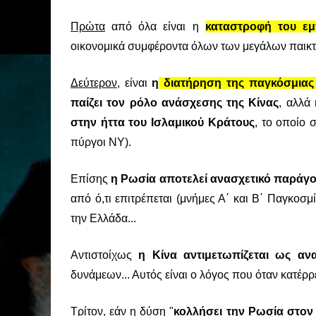
Πρώτα
από όλα είναι η
καταστροφή του εμ
οικονομικά συμφέροντα όλων των μεγάλων παικ
Δεύτερον
, είναι
η
διατήρηση της παγκόσμιας 
παίζει τον ρόλο ανάσχεσης της Κίνας
, αλλά
στην ήττα του Ισλαμικού Κράτους
, το οποίο 
πύργοι ΝΥ).
Επίσης
η Ρωσία αποτελεί ανασχετικό παράγον
από ό,τι επιτρέπεται (μνήμες Α΄ και Β΄ Παγκοσ
την Ελλάδα...
Αντιστοίχως
η Κίνα αντιμετωπίζεται ως αν
δυνάμεων... Αυτός είναι ο λόγος που όταν κατέρ
Τρίτον
, εάν η δύση "
κολλήσει
την Ρωσία στον 