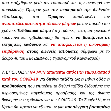
που εισήχθησαν μετά τον εντοπισμό και την αναφορά της
παραλλαγής Όμικρον
για τον περιορισμό της διεθνούς
εξάπλωσης του Όμικρον
καταδεικνύει την
αναποτελεσματικότητα τέτοιων μέτρων
με την πάροδο του
χρόνου.
Ταξιδιωτικά μέτρα
( π.χ. μάσκες, τεστ, απομόνωση/
καραντίνα και εμβολιασμός) θα πρέπει
να βασίζονται σε
εκτιμήσεις κινδύνου
και
να αποφεύγεται η οικονομική
επιβάρυνση
στους διεθνείς ταξιδιώτες
σύμφωνα με το
άρθρο 40 του IHR (Διεθνούς Υγειονομικού Κανονισμού).
7. ΕΠΕΚΤΑΣΗ:
ΝΑ ΜΗΝ απαιτείται απόδειξη εμβολιασμού
κατά του COVID-19
για διεθνή ταξίδια ως η μόνη οδός ή
προϋπόθεση
που επιτρέπει τα διεθνή ταξίδια δεδομένης της
περιορισμένης παγκόσμιας πρόσβασης και της άνισης
διανομής των εμβολίων για τον COVID-19. Τα Συμβαλλόμενα
Κράτη θα πρέπει να εξετάσουν μια
προσέγγιση βασισμένη