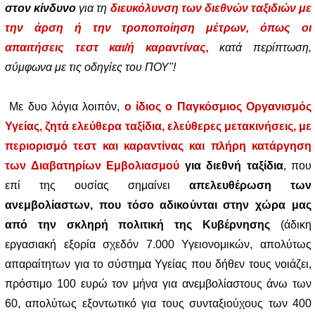
στον κίνδυνο
για τη
διευκόλυνση των διεθνών ταξιδιών με
την άρση ή την τροποποίηση μέτρων, όπως οι
απαιτήσεις τεστ και/ή καραντίνας,
κατά περίπτωση,
σύμφωνα με τις οδηγίες του ΠΟΥ"!
Με δυο λόγια λοιπόν,
ο ίδιος ο Παγκόσμιος Οργανισμός
Υγείας, ζητά ελεύθερα ταξίδια, ελεύθερες μετακινήσεις, με
περιορισμό τεστ και καραντίνας και πλήρη κατάργηση
των Διαβατηρίων Εμβολιασμού
για διεθνή ταξίδια
, που
επί της ουσίας σημαίνει
απελευθέρωση των
ανεμβολίαστων, που τόσο αδικούνται στην χώρα μας
από την σκληρή πολιτική της Κυβέρνησης
(άδικη
εργασιακή εξορία σχεδόν 7.000 Υγειονομικών, απολύτως
απαραίτητων για το σύστημα Υγείας που δήθεν τους νοιάζει,
πρόστιμο 100 ευρώ τον μήνα για ανεμβολίαστους άνω των
60, απολύτως εξοντωτικό για τους συνταξιούχους των 400