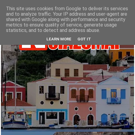
This site uses cookies from Google to deliver its services
and to analyze traffic. Your IP address and user-agent are
shared with Google along with performance and security
metrics to ensure quality of service, generate usage
statistics, and to detect and address abuse.
LEARN MORE
GOT IT