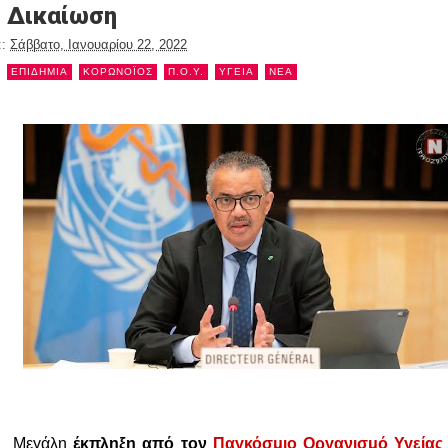
Δικαίωση
::
Σάββατο, Ιανουαρίου 22, 2022
ΕΠΙΔΗΜΙΑ
ΚΟΡΩΝΟΪΟΣ
Π.Ο.Υ.
ΥΓΕΙΑ
NEA
Μεγάλη
έκπληξη από τον
Παγκόσμιο Οργανισμό Υγείας