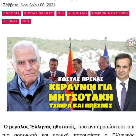
::
Σάββατο, Νοεμβρίου 06, 2021
ΕΜΒΟΛΙΑ
ΚΩΣΤΑΣ ΠΡΕΚΑΣ
ΟΧΙ
ΣΚΟΠΙΑΝΟ
ΣΥΜΦΩΝΙΑ ΠΡΕΣΠΩΝ
ΤΣΙΠΡΑΣ
NEA
Ο μεγάλος Έλληνας ηθοποιός
, που αντιπροσώπευσε ό,τι
πιο αρρενωπό και ηρωικό παρουσίασε ο Ελληνικός