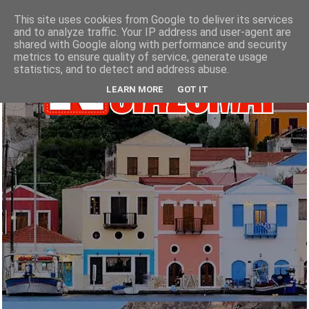
This site uses cookies from Google to deliver its services
and to analyze traffic. Your IP address and user-agent are
shared with Google along with performance and security
metrics to ensure quality of service, generate usage
statistics, and to detect and address abuse.
LEARN MORE
GOT IT