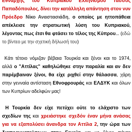
Εθνάρχης του Κυπριακού Ελληνισμού Τάσσος
Παπαδόπουλος, δίνει την κατάλληλη απάντηση στον νυν
Πρόεδρο
Νίκο Αναστασιάδη
,
ο οποίος με ηττοπάθεια
απέκλεισε την στρατιωτική λύση του Κυπριακού,
λέγοντας πως έτσι θα φτάσει το τέλος της Κύπρου
... (
εδώ
το βίντεο με την σχετική δήλωσή του
)
Κάτι τέτοιο νόμιζαν βέβαια Τουρκία και ξένοι και το 1974,
αλλά
ο "Αττίλας" καθηλώθηκε στην παραλία και αν δεν
παρέμβαιναν ξένοι, θα είχε ριχθεί στην θάλασσα
, χάρη
στην γενναία αντίσταση
Εθνοφρουράς
και
ΕΛΔΥΚ
και όλων
των Κυπρίων αδελφών μας!
Η Τουρκία δεν είχε πετύχει ούτε το ελάχιστο των
σχεδίων της
και
χρειάστηκε σχεδόν έναν μήνα ανάσας
για να εξαπολύσει άνανδρα τον Αττίλα 2
, την ώρα των