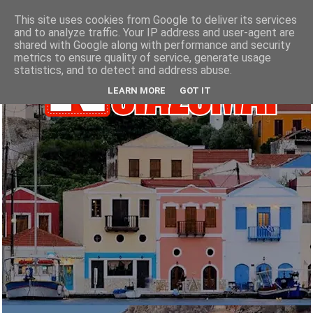
This site uses cookies from Google to deliver its services
and to analyze traffic. Your IP address and user-agent are
shared with Google along with performance and security
metrics to ensure quality of service, generate usage
statistics, and to detect and address abuse.
LEARN MORE
GOT IT