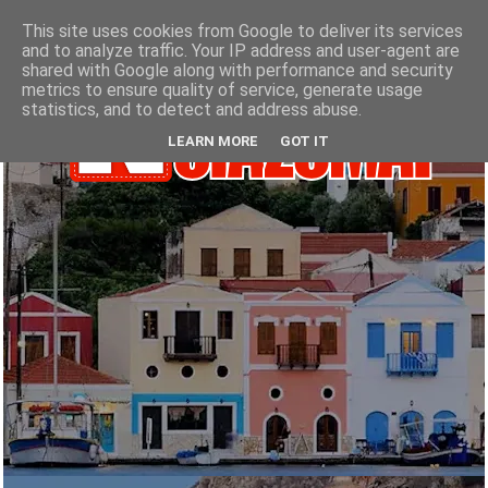
This site uses cookies from Google to deliver its services
and to analyze traffic. Your IP address and user-agent are
shared with Google along with performance and security
metrics to ensure quality of service, generate usage
statistics, and to detect and address abuse.
LEARN MORE
GOT IT