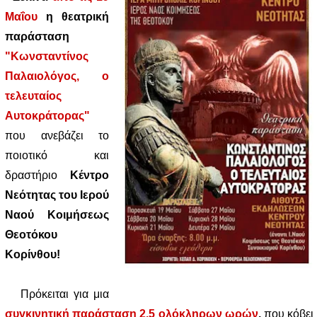
Μαΐου
η θεατρική
παράσταση
"Κωνσταντίνος
Παλαιολόγος, ο
τελευταίος
Αυτοκράτορας"
που ανεβάζει το
ποιοτικό και
δραστήριο
Κέντρο
Νεότητας του Ιερού
Ναού Κοιμήσεως
Θεοτόκου
Κορίνθου!
Πρόκειται για μια
συγκινητική παράσταση 2,5 ολόκληρων ωρών
,
που κόβει