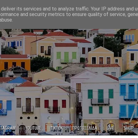
deliver its services and to analyze traffic. Your IP address and 
formance and security metrics to ensure quality of service, gen
abuse.
STAGRAM
YOUTUBE
TIKTOK
ΠΡΩΤΟΣΕΛΙΔΑ
LIVE
SHOP