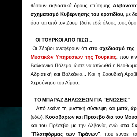
θέσουν εκβιαστικά όρους επίσημης
Αλβανοπο
σχηματισμό Κυβέρνησης του κρατιδίου
, με 
όσο και από τον Ζάεφ! (
δείτε εδώ όλους τους όρο
ΟΙ ΤΟΥΡΚΟΙ ΑΠΟ ΠΙΣΩ...
Οι Σέρβοι αναφέρουν ότι
στο σχεδιασμό της 
Μυστικών Υπηρεσιών της Τουρκίας
,
που κιν
Βαλκανικό Πόλεμο, ώστε να απλωθεί η Νεοθωμαν
Αδριατική και Βαλκάνια... Και η Σαουδική Αραβ
Χερσόνησο του Αίμου...
ΤΟ ΜΠΑΡΑΖ ΔΗΛΩΣΕΩΝ ΓΙΑ "ΕΝΩΣΕΙΣ"
Από εκείνη τη μυστική σύσκεψη και
μετά, ά
(
εδώ
),
Κοσοβάρων και Πρέσεβο δια του Μου
και του Πρέσεβο με την Αλβανία, ενώ
στα Σκ
"Πλατφόρμας των Τιράνων"
, που ευνοεί τ