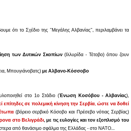
ε ότι το Σχέδιο της "Μεγάλης Αλβανίας", περιλαμβάνει τα
οίηση των Δυτικών Σκοπίων
(Ιλλυρίδα - Τέτοβο) όπου ζουν
τια, Μπουγιάνοβατς)
με Αλβανο-Κόσσοβο
λοποιηθεί στο 1ο Στάδιο (
Ένωση Κοσόβου - Αλβανίας
),
ί επίτηδες σε πολεμική κίνηση την Σερβία
,
ώστε να δοθεί
μέτωπα
(βόρειο σερβικό Κόσοβο και Πρέσεβο νότιας Σερβίας)
ρονα στο Βελιγράδι
, με τις ευλογίες και τον εξοπλισμό του
 ύστερα από θανάσιμο σφάλμα της Ελλάδας - στο ΝΑΤΟ...