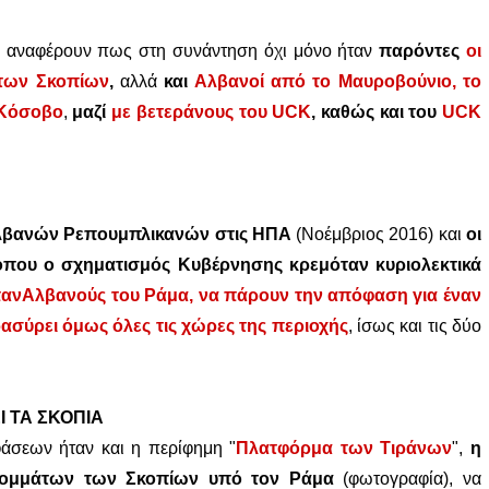
αναφέρουν πως στη συνάντηση όχι μόνο ήταν
παρόντες
οι
 των Σκοπίων
,
αλλά
και
Αλβανοί από το Μαυροβούνιο, το
Κόσοβο
,
μαζί
με βετεράνους του UCK
, καθώς και του
UCK
λβανών Ρεπουμπλικανών στις ΗΠΑ
(Νοέμβριος 2016) και
οι
όπου ο σχηματισμός Κυβέρνησης κρεμόταν κυριολεκτικά
ανΑλβανούς του Ράμα, να πάρουν την απόφαση για έναν
σύρει όμως όλες τις χώρες της περιοχής
, ίσως και τις δύο
 ΤΑ ΣΚΟΠΙΑ
σεων ήταν και η περίφημη "
Πλατφόρμα των Τιράνων
",
η
Κομμάτων των Σκοπίων υπό τον Ράμα
(φωτογραφία), να