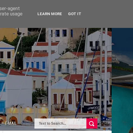
user-agent
erate usage
LEARN MORE
GOT IT
E-MAIL