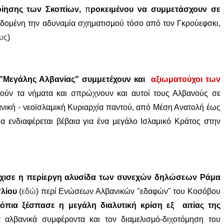
ίησης των Σκοπίων,
π
ροκειμένου να συμμετάσχουν σε
δεδομένη την αδυναμία σχηματισμού τόσο από τον Γκρούεφσκι,
υς
)
"Μεγάλης Αλβανίας" συμμετέχουν και
αξιωματούχοι των
ούν τα νήματα και σπρώχνουν και αυτοί τους Αλβανούς σε
ική - νεοϊσλαμική Κυριαρχία παντού, από Μέση Ανατολή έως
ία ενδιαφέρεται βέβαια για ένα μεγάλο Ισλαμικό Κράτος στην
ρχισε η περίεργη αλυσίδα των συνεχών δηλώσεων Ράμα
σλίου
(
εδώ
) περί Ενώσεων Αλβανικών "εδαφών" του Κοσόβου
όπια ξέσπασε η μεγάλη διαλυτική κρίση εξ αιτίας της
α αλβανικά συμφέροντα και τον διαμελισμό-διχοτόμηση του