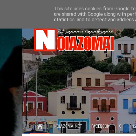
This site uses cookies from Google to 
are shared with Google along with per
statistics, and to detect and address 
NOIAZOMAI.NET
FACEBOOK
X
IN