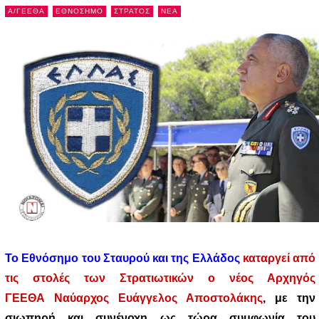
Α/ΓΕΕΘΑ
ΕΘΝΟΣΗΜΟ
ΣΤΡΑΤΟΣ
NEA
Το Εθνόσημο του Σταυρού και της Ελλάδος
καταργεί από
τις στολές των Στρατιωτικών ο νέος Αρχηγός
ΓΕΕΘΑ Ναύαρχος Ευάγγελος Αποστολάκης
, με την
σιωπηρή και συνένοχη ως τώρα συμφωνία του