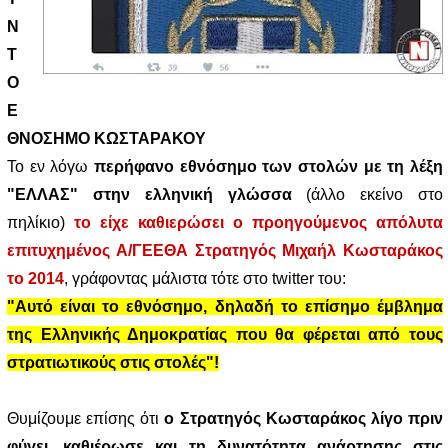
Ν
Τ
Ο
Ε
ΘΝΟΣΗΜΟ ΚΩΣΤΑΡΑΚΟΥ
Το εν λόγω
περήφανο εθνόσημο των στολών με τη λέξη
"ΕΛΛΑΣ" στην ελληνική γλώσσα
(άλλο εκείνο στο
πηλίκιο)
το είχε καθιερώσει ο προηγούμενος απόλυτα
επιτυχημένος Α/ΓΕΕΘΑ Στρατηγός Μιχαήλ Κωσταράκος
το 2014
, γράφοντας μάλιστα τότε στο twitter του:
"Αυτό είναι το εθνόσημο, δηλαδή το επίσημο έμβλημα
της Ελληνικής Δημοκρατίας που θα φέρεται από τους
στρατιωτικούς στις στολές"!
Θυμίζουμε επίσης ότι
ο Στρατηγός Κωσταράκος λίγο πριν
φύγει, καθιέρωσε και τη δυνατότητα ανάρτησης στις