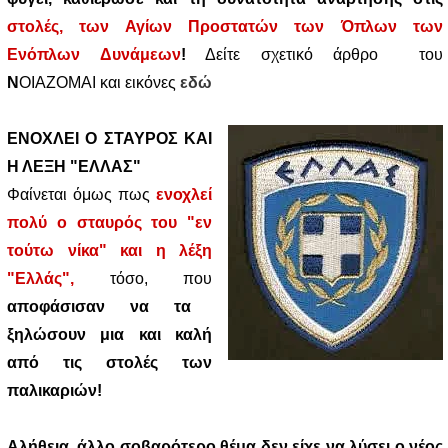
στολές,
των Αγίων Προστατών των Όπλων των
Ενόπλων Δυνάμεων
!
Δείτε σχετικό άρθρο του
Ν
ΟΙΑΖΟΜΑΙ
και εικόνες
εδώ
ΕΝΟΧΛΕΙ Ο ΣΤΑΥΡΟΣ ΚΑΙ
Η ΛΕΞΗ "ΕΛΛΑΣ"
Φαίνεται όμως πως
ενοχλεί
πολύ ο σταυρός του "εν
τούτω νίκα" και η λέξη
"Ελλάς",
τόσο, που
αποφάσισαν να τα
ξηλώσουν μια και καλή
από τις στολές των
παλικαριών!
Αλήθεια, άλλο σοβαρότερο θέμα δεν είχε να λύσει ο νέος