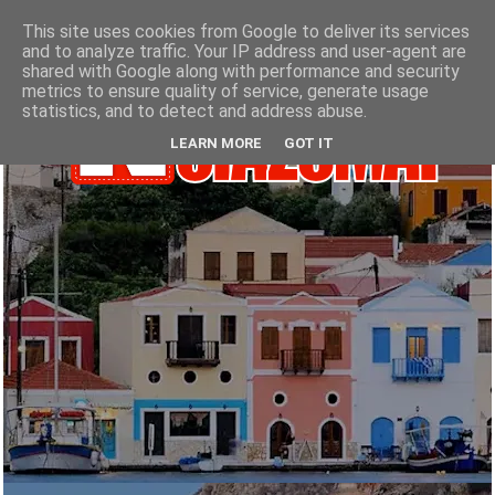
This site uses cookies from Google to deliver its services
and to analyze traffic. Your IP address and user-agent are
shared with Google along with performance and security
metrics to ensure quality of service, generate usage
statistics, and to detect and address abuse.
LEARN MORE
GOT IT