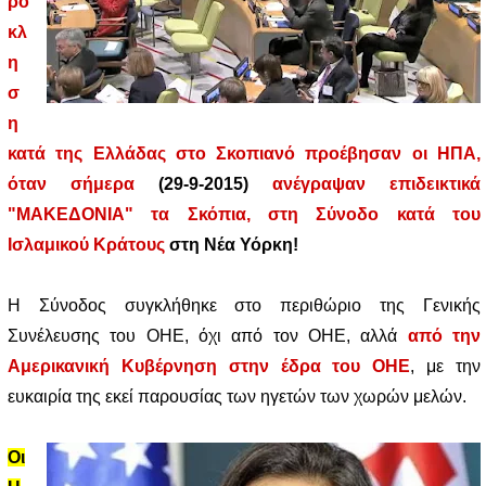
ρό
κλ
η
σ
η
κατά της Ελλάδας στο Σκοπιανό προέβησαν οι ΗΠΑ,
όταν σήμερα
(29-9-2015)
ανέγραψαν επιδεικτικά
"ΜΑΚΕΔΟΝΙΑ" τα Σκόπια, στη Σύνοδο κατά του
Ισλαμικού Κράτους
στη Νέα Υόρκη!
Η Σύνοδος συγκλήθηκε στο περιθώριο της Γενικής
Συνέλευσης του ΟΗΕ, όχι από τον ΟΗΕ, αλλά
από την
Αμερικανική Κυβέρνηση στην έδρα του ΟΗΕ
, με την
ευκαιρία της εκεί παρουσίας των ηγετών των χωρών μελών.
Οι