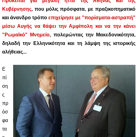
Πρόκειται για μεγάλη ήττα της Αθήνας και της
Κυβέρνησης
, που μόλις πρόσφατα, με πραξικοπηματικό
και άνανδρο τρόπο
επιχείρησε με "πορίσματα-αστραπή"
μέσω Αυγής να θάψει την Αμφίπολη και να την κάνει
"Ρωμαϊκό" Μνημείο
, πολεμώντας την Μακεδονικότητα,
δηλαδή την Ελληνικότητα και τη λάμψη της ιστορικής
αλήθειας...
Ε
πί
ση
ς
πρ
όσ
φα
τα