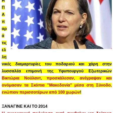
Η
Π
Α
π
αρ
ά
τις
ελ
λη
νικές διαμαρτυρίες του ποδαριού και χάρη στην
λυσσαλέα επιμονή της Υφυπουργού Εξωτερικών
Βικτώρια Νούλαντ
,
προσκάλεσαν, ανέγραψαν και
ονόμασαν τα Σκόπια "Μακεδονία" μέσα στη Σύνοδο,
ενώπιον περισσοτέρων από 100 χωρών
!
ΞΑΝΑΓΙΝΕ ΚΑΙ ΤΟ 2014