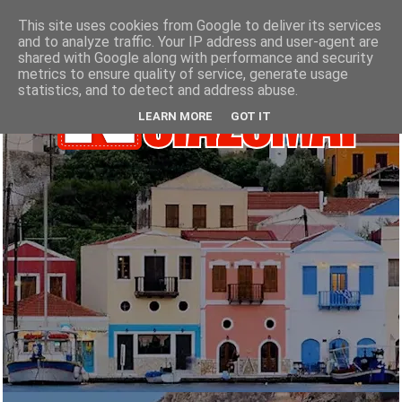
This site uses cookies from Google to deliver its services
and to analyze traffic. Your IP address and user-agent are
shared with Google along with performance and security
metrics to ensure quality of service, generate usage
statistics, and to detect and address abuse.
LEARN MORE
GOT IT