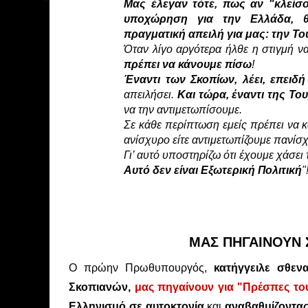
Μας έλεγαν τότε, πως αν "κλείσ
υποχώρηση για την Ελλάδα, θ
πραγματική απειλή για μας: την Το
Όταν λίγο αργότερα ήλθε η στιγμή ν
πρέπει να κάνουμε πίσω
!
Έναντι των Σκοπίων, λέει, επειδ
απειλήσει.
Και τώρα, έναντι της Του
να την αντιμετωπίσουμε.
Σε κάθε περίπτωση εμείς πρέπει να κ
ανίσχυρο είτε αντιμετωπίζουμε πανίσχ
Γι’ αυτό υποστηρίζω ότι έχουμε χάσει 
Αυτό δεν είναι Εξωτερική Πολιτική
"
ΜΑΣ ΠΗΓΑΙΝΟΥΝ 
Ο πρώην Πρωθυπουργός,
κατήγγειλε σθεν
Σκοπιανών,
μ
ας πηγαίνουν για "Πρέσπες του
Ελληνισμό σε αυτοκτονία
και
αναβαθμίζοντας