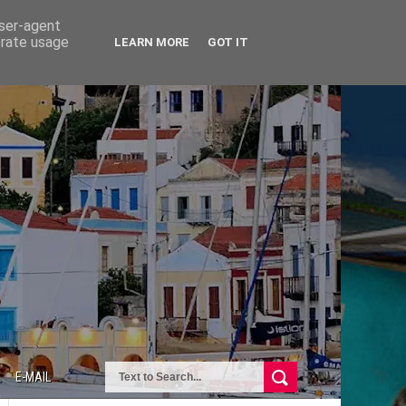
user-agent
erate usage
LEARN MORE
GOT IT
E-MAIL