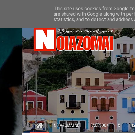
This site uses cookies from Google to 
are shared with Google along with per
statistics, and to detect and address 
NOIAZOMAI.NET
FACEBOOK
X
IN