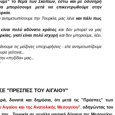
ουμε" το θέμα των Σκοπίων, έστω και με οδυνηρή
α μπορέσουμε μετά να επικεντρωθούμε στην
υρκία.
α αντιμετωπίσουμε την Τουρκία, μας λένε
και πάλι πως
ή είναι πολύ αδύνατο κράτος
και δεν μπορεί να μας
ρκίας, γιατί είναι πολύ ισχυρή
και δεν μπορούμε, λέει,
άνουμε τις μείζονες υποχωρήσεις - είτε αντιμετωπίζουμε
υρο γείτονα...
την «πυξίδα» μας...
!
ΣΕ "ΠΡΕΣΠΕΣ ΤΟΥ ΑΙΓΑΙΟΥ"
αρά, δυνατά και δημόσια, ότι μετά τις "Πρέσπες" των
 Αιγαίου και της Ανατολικής Μεσογείου"
,
οδηγώντας τον
 την ...Τουρκία σε μεγάλη ναυτική δύναμη της Μεσογείου
,