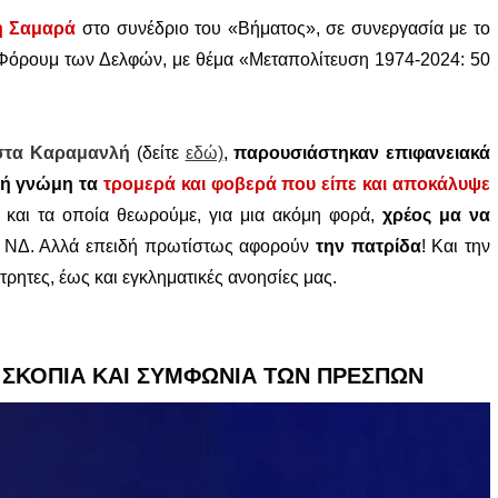
νη Σαμαρά
στο συνέδριο του «Βήματος», σε συνεργασία με
το
 Φόρουμ των Δελφών, με θέμα «Μεταπολίτευση 1974-2024: 50
τα Καραμανλή
(δείτε
εδώ)
,
παρουσιάστηκαν επιφανειακά
νή γνώμη τα
τρομερά και φοβερά που είπε και αποκάλυψε
, και τα οποία θεωρούμε, για μια ακόμη φορά,
χρέος μα να
ην ΝΔ. Αλλά επειδή πρωτίστως αφορούν
την πατρίδα
! Και την
τρητες, έως και εγκληματικές ανοησίες μας.
 ΣΚΟΠΙΑ ΚΑΙ ΣΥΜΦΩΝΙΑ ΤΩΝ ΠΡΕΣΠΩΝ