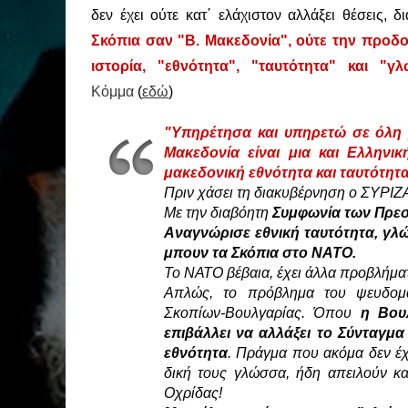
δεν έχει ούτε κατ΄ ελάχιστον αλλάξει θέσεις, 
Σκόπια σαν "Β. Μακεδονία", ούτε την προδ
ιστορία, "εθνότητα", "ταυτότητα" και "γ
Κόμμα
(
εδώ
)
"Υπηρέτησα και υπηρετώ σε όλη μ
Μακεδονία είναι μια και Ελληνι
μακεδονική εθνότητα και ταυτότητα
Πριν χάσει τη διακυβέρνηση ο ΣΥΡΙΖΑ 
Με την διαβόητη
Συμφωνία των Πρε
Αναγνώρισε εθνική ταυτότητα, γλ
μπουν τα Σκόπια στο ΝΑΤΟ.
Το ΝΑΤΟ βέβαια, έχει άλλα προβλήμα
Απλώς, το πρόβλημα του ψευδομακ
Σκοπίων-Βουλγαρίας. Όπου
η Βου
επιβάλλει να αλλάξει το Σύνταγμ
εθνότητα
. Πράγμα που ακόμα δεν έχει
δική τους γλώσσα, ήδη απειλούν κα
Οχρίδας!