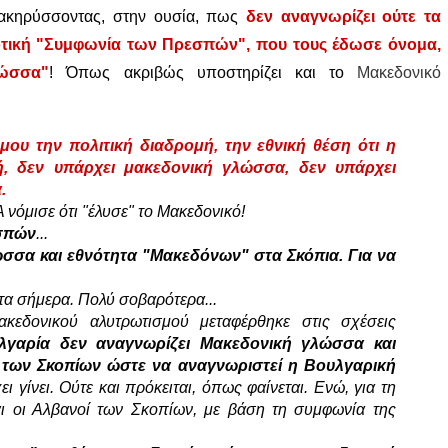
διακηρύσσοντας, στην ουσία, πως
δεν αναγνωρίζει ούτε τα
οτική "Συμφωνία των Πρεσπών", που τους έδωσε όνομα,
λώσσα"
! Όπως ακριβώς υποστηρίζει και το
Μακεδονικό
ου την πολιτική διαδρομή, την εθνική θέση ότι η
κή, δεν υπάρχει μακεδονική γλώσσα, δεν υπάρχει
.
νόμισε ότι "έλυσε" το Μακεδονικό!
σπών
...
ώσσα και εθνότητα "Μακεδόνων" στα Σκόπια. Για να
τα σήμερα. Πολύ σοβαρότερα...
εδονικού αλυτρωτισμού μεταφέρθηκε στις σχέσεις
λγαρία δεν αναγνωρίζει Μακεδονική γλώσσα και
α των Σκοπίων ώστε να αναγνωριστεί η Βουλγαρική
 γίνει. Ούτε και πρόκειται, όπως φαίνεται. Ενώ, για τη
ι οι Αλβανοί των Σκοπίων, με βάση τη συμφωνία της