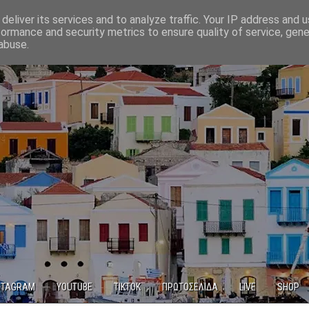
deliver its services and to analyze traffic. Your IP address and 
formance and security metrics to ensure quality of service, gen
abuse.
STAGRAM
YOUTUBE
TIKTOK
ΠΡΩΤΟΣΕΛΙΔΑ
LIVE
SHOP