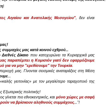
τη
!
πες Αιγαίου και Ανατολικής Μεσογείου"
, δεν είναι
μας!
ς συμμαχίες μας κατά κοινού εχθρού...
ο Διεθνές Δίκαιο
που κατοχυρώνει τα Κυριαρχικά μας
μας παραπέμπει η Κομισιόν γιατί δεν εφαρμόζουμε
ό για να μην "ερεθίσουμε" την Τουρκία
.
περιοχή μας. Γίνονται σεισμικές αναταράξεις στη Μέση
χουμε
...
«καλής γειτονίας» με τον μεγαλύτερο ταραχοποιό της
ς Εξωτερικής πολιτικής!
ος γίνεται πιο εθνοκεντρικός, και
μόνο χώρες με σαφή
ρούν να βρίσκουν αληθινούς συμμάχους.
.."!