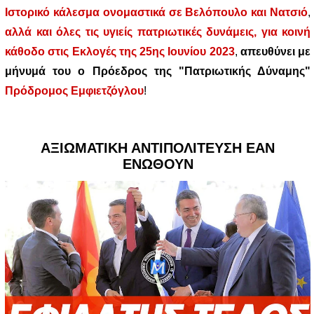
Ιστορικό κάλεσμα ονομαστικά σε Βελόπουλο και Νατσιό
,
αλλά και όλες τις υγιείς πατριωτικές δυνάμεις, για κοινή
κάθοδο στις Εκλογές της 25ης Ιουνίου 2023
,
απευθύνει με
μήνυμά του ο Πρόεδρος της "Πατριωτικής Δύναμης"
Πρόδρομος Εμφιετζόγλου
!
ΑΞΙΩΜΑΤΙΚΗ ΑΝΤΙΠΟΛΙΤΕΥΣΗ ΕΑΝ
ΕΝΩΘΟΥΝ