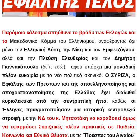
Παρόμοιο κάλεσμα απηύθυνε το βράδυ των Εκλογών και
το
Μακεδονικό Κόμμα
του Ελληνισμού, αναφέροντας όχι
μόνο την
Ελληνική Λύση
, την
Νίκη
και τον
Εμφιετζόγλου
,
αλλά και την
Πλεύση Ελευθερίας
και τον
Δημήτρη
Γιαννακόπουλο
(
δείτε εδώ
), αφού υπάρχει μια
μοναδική
πλέον ευκαιρία
με το νέο πολιτικό σκηνικό.
Ο ΣΥΡΙΖΑ, ο
Εφιάλτης των Πρεσπών και της αποελληνοποίησης και
αποχριστιανοποίησης της Ελλάδας έχει διαλυθεί
κυριολεκτικά από την συντριπτική ήττα,
καθώς
οι
Έλληνες πραγματοποίησαν μια ιστορική κεντροδεξιά
στροφή
, με την
ΝΔ του κ. Μητσοτάκη να καραδοκεί όμως
να εφαρμόσει Συριζαϊκές πλέον πρακτικές σε Παιδεία,
Κοινωνία και Εθνικά Θέματα
, με τις "
Πρέσπες του Αιγαίου
"