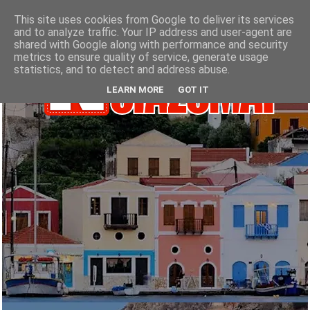
This site uses cookies from Google to deliver its services
and to analyze traffic. Your IP address and user-agent are
shared with Google along with performance and security
metrics to ensure quality of service, generate usage
statistics, and to detect and address abuse.
LEARN MORE
GOT IT