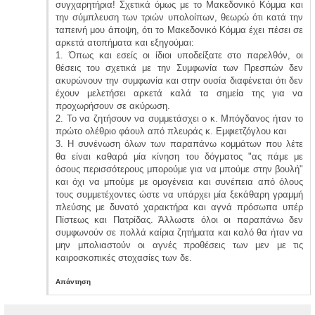
συγχαρητήρια! Σχετικά όμως με το Μακεδονικό Κόμμα και
την σύμπλευση των τριών υπολοίπων, θεωρώ ότι κατά την
ταπεινή μου άποψη, ότι το Μακεδονικό Κόμμα έχει πέσει σε
αρκετά ατοπήματα και εξηγούμαι:
1. Όπως και εσείς οι ίδιοι υποδείξατε στο παρελθόν, οι
θέσεις του σχετικά με την Συμφωνία των Πρεσπών δεν
ακυρώνουν την συμφωνία και στην ουσία διαφένεται ότι δεν
έχουν μελετήσει αρκετά καλά τα σημεία της για να
προχωρήσουν σε ακύρωση.
2. Το να ζητήσουν να συμμετάσχει ο κ. Μπόγδανος ήταν το
πρώτο ολέθριο φάουλ από πλευράς κ. Εμφιετζόγλου και
3. Η συνένωση όλων των παραπάνω κομμάτων που λέτε
θα είναι καθαρά μία κίνηση του δόγματος "ας πάμε με
όσους περισσότερους μπορούμε για να μπούμε στην βουλή"
και όχι να μπούμε με ομογένεια και συνέπεια από όλους
τους συμμετέχοντες ώστε να υπάρχει μία ξεκάθαρη γραμμή
πλεύσης με δυνατό χαρακτήρα και αγνά πρόσωπα υπέρ
Πίστεως και Πατρίδας. Άλλωστε όλοι οι παραπάνω δεν
συμφωνούν σε πολλά καίρια ζητήματα και καλό θα ήταν να
μην μπολιαστούν οι αγνές προθέσεις των μεν με τις
καιροσκοπικές στοχασίες των δε.
Απάντηση