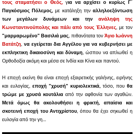
τους σταματήσει ο Θεός,
γ
ια να αρχίσει ο κυρίως Γ΄
Παγκόσμιος Πόλεμος,
με κατάληξη την
αλληλοεξόντωση
των μεγάλων δυνάμεων και την
ανάληψη της
Κωνσταντινούπολης και πάλι από τους Έλληνες
, με τον
"μαρμαρωμένο" Βασιλιά μας
, πιθανότατα τον
Άγιο Ιωάννη
Βατάτζη
,
να εγείρεται δια Αγγέλου για να κυβερνήσει με
εκπληκτικη δικαιοσύνη και δύναμη
, ώσπου να απλωθεί η
Ορθοδοξία ακόμη και μέσα σε Ινδία και Κίνα και παντού.
Η εποχή εκείνη θα είναι εποχή εξαιρετικής γαλήνης, ειρήνης
και ευλογίας,
εποχή "χρυσή" κυριολεκτικά,
τόσο, που
θα
τρώμε με χρυσά κουτάλια
από την αφθονία των αγαθών.
Μετά όμως θα ακολουθήσει η φρικτή, απαίσια και
σκοτεινή εποχή του Αντιχρίστου
, όπου θα έχει σηκωθεί η
ευλογία από την γη...