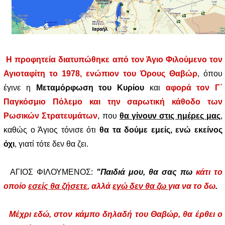
Η προφητεία διατυπώθηκε από τον Άγιο Φιλούμενο τον
Αγιοταφίτη το 1978, ενώπιον του Όρους Θαβώρ
, όπου
έγινε η
Μεταμόρφωση του Κυρίου
και
αφορά τον Γ΄
Παγκόσμιο Πόλεμο και την σαρωτική κάθοδο των
Ρωσικών Στρατευμάτων
, που
θα γίνουν στις ημέρες μας
,
καθώς ο Άγιος τόνισε ότι
θα τα δούμε εμείς, ενώ εκείνος
όχι
, γιατί τότε δεν θα ζει.
ΑΓΙΟΣ ΦΙΛΟΥΜΕΝΟΣ:
"Παιδιά μου,
θα σας πω
κάτι το
οποίο
εσείς θα ζήσετε
, αλλά
εγώ δεν θα ζω
για να το δω
.
Μέχρι εδώ, στον κάμπο δηλαδή του Θαβώρ, θα έρθει ο