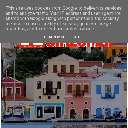
This site uses cookies from Google to deliver its services
and to analyze traffic. Your IP address and user-agent are
shared with Google along with performance and security
metrics to ensure quality of service, generate usage
statistics, and to detect and address abuse.
LEARN MORE
GOT IT