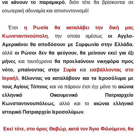
να κάνουν το παραμικρό
, διότι τότε θα βρίσκονται σε
εσωτερική αδυναμία και αποσυντονισμό!
Έτσι
η Ρωσία θα καταλάβει την δική μας
Κωνσταντινούπολη
, την οποία αμέσως
οι Αγγλο-
Αμερικάνοι θα αποδόσουν με Συμφωνία στην Ελλάδα
,
αλλά
οι Ρώσοι δεν θα φεύγουν, θα μείνουν εκεί για έξι
μήνες
και ταυτόχρονα
θα προελαύνουν νικηφόρα προς
νότο, μπαίνοντας στην
Συρία
και
εισβάλλοντας στο
Ισραήλ
,
θέλοντας να καταλάβουν και τα Ιεροσόλυμα με
τους Αγίους Τόπους
και να πάρουν έτσι όχι μόνο το
αιώνια
ελληνικό Οικουμενικό Πατριαρχείο
Κωνσταντινουπόλεως
, αλλά και το
αιώνια ελληνικό
ιστορικό Πατριαρχείο Ιεροσολύμων
.
Εκεί τότε, στο όρος Θαβώρ, κατά τον Άγιο Φιλούμενο, θα