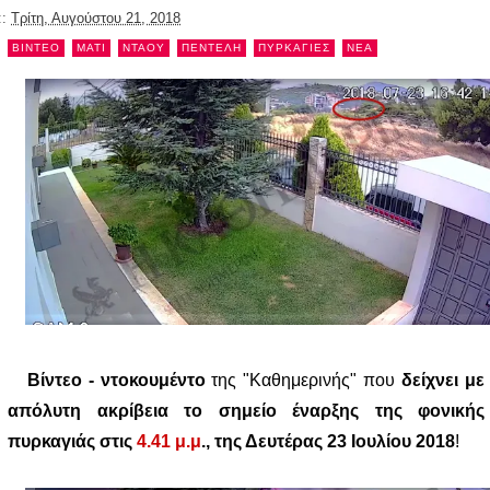
::
Τρίτη, Αυγούστου 21, 2018
ΒΙΝΤΕΟ
ΜΑΤΙ
ΝΤΑΟΥ
ΠΕΝΤΕΛΗ
ΠΥΡΚΑΓΙΕΣ
NEA
Βίντεο - ντοκουμέντο
της "Καθημερινής" που
δείχνει με
απόλυτη ακρίβεια το σημείο έναρξης της φονικής
πυρκαγιάς στις
4.41 μ.μ
., της Δευτέρας 23 Ιουλίου 2018
!