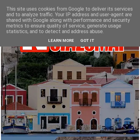
This site uses cookies from Google to deliver its services
and to analyze traffic. Your IP address and user-agent are
shared with Google along with performance and security
metrics to ensure quality of service, generate usage
statistics, and to detect and address abuse.
LEARN MORE
GOT IT