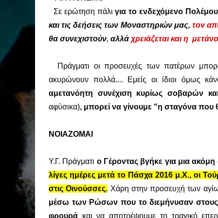
Σε ερώτηση πάλι
για το ενδεχόμενο Πολέμο
και τις δεήσεις των Μοναστηριών μας,
τον απ
θα συνεχιστούν
,
αλλά
χρειάζεται και η μετάν
Πράγματι οι προσευχές των πατέρων μπορού
ακυρώνουν πολλά.... Εμείς οι ίδιοι όμως κ
αμετανόητη συνέχιση κυρίως σοβαρών κα
αφύσικα)
, μπορεί να γίνουμε "η σταγόνα που θα
ΝΟΙΑΖΟΜΑΙ
Υ.Γ. Πράγματι
ο Γέροντας βγήκε για μια ακόμη
λίγες ημέρες μετά το Πάσχα 2016 μ.Χ., οι Το
στις Οινούσσες.
Χάρη στην προσευχή των αγίων
μέσω των Ρώσων που το διεμήνυσαν στους
φρουρά
και να αποτρέψουμε το τραγικό επε