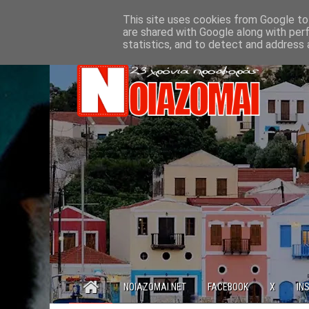
This site uses cookies from Google to 
are shared with Google along with per
statistics, and to detect and address 
NOIAZOMAI.NET
FACEBOOK
X
IN