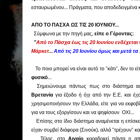
εσταυρωμένου... Πράγματα, που αποδεδειγμένα κα
ΑΠΟ ΤΟ ΠΑΣΧΑ ΩΣ ΤΙΣ 20 ΙΟΥΝΙΟΥ...
Σύμφωνα με την πηγή μας,
είπε ο Γέροντας:
"
Από το Πάσχα έως τις 20 Ιουνίου ενδέχεται 
Μάρκετ
...
Από τις 20 Ιουνίου όμως και μετά τ
Το ποιο μπορεί να είναι αυτό το "κάτι", δεν το ε
φυσικό
...
Σημειώνουμε πάντως πως στο διάστημα αυτό 
Βρετανία
για έξοδο ή όχι από την Ε.Ε. και έχ
χρησιμοποιήσουν την Ελλάδα, είτε για να εκφο
για να τους εξοργίσουν και να ψηφίσουν ΟΧΙ...
Επίσης στο ίδιο διάστημα αναμένεται η επίσ
είχαν συμβεί διάφορα (Σινούκ), αλλά "τρέχουν" κ
Τέλος, στο
Αιγαίο
καραδοκεί πάντα η α