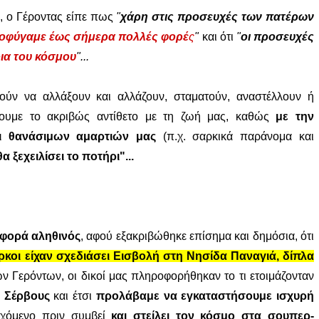
υ
, ο Γέροντας είπε πως
"
χάρη στις προσευχές των πατέρων
οφύγαμε έως σήμερα πολλές φορέ
ς
"
και ότι
"
οι προσευχές
οια του κόσμου
"...
ν να αλλάξουν και αλλάζουν, σταματούν, αναστέλλουν ή
άνουμε το ακριβώς αντίθετο με τη ζωή μας, καθώς
με την
ι θανάσιμων αμαρτιών μας
(π.χ. σαρκικά παράνομα και
 ξεχειλίσει το ποτήρι"...
 φορά αληθινός
, αφού εξακριβώθηκε επίσημα και δημόσια, ότι
ύρκοι είχαν σχεδιάσει Εισβολή στη Νησίδα Παναγιά, δίπλα
 Γερόντων, οι δικοί μας πληροφορήθηκαν το τι ετοιμάζονταν
 Σέρβους
και έτσι
προλάβαμε να εγκαταστήσουμε ισχυρή
ρχόμενο πριν συμβεί
και στείλει τον κόσμο στα σουπερ-