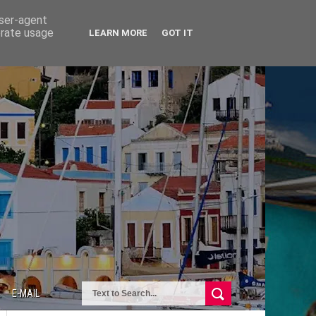
user-agent
erate usage
LEARN MORE
GOT IT
E-MAIL