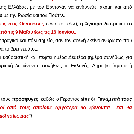
 της Ελλάδας, με τον Ερντογάν να κινδυνεύει ακόμη και από
με την Ρωσία και τον Πούτιν...
εις στις Οινούσσες
(
εδώ
και
εδώ
),
η Άγκυρα δεσμεύει το
ό τις 9 Μαΐου έως τις 16 Ιουνίου..
.
σε τραγικό και πάλι σημείο, σαν τον αφελή εκείνο άνθρωπο που
α το βρει γεμάτο...
αι καθοριστική και πέφτει ημέρα Δευτέρα (ημέρα συνήθως για
Κυριακή δε γίνονται συνήθως οι Εκλογές, Δημοψηφίσματα ή
ε τους
πρόσφυγες
, καθώς ο Γέροντας είπε ότι
"
ανάμεσά τους
οί από τους οποίους αργότερα θα ζώνονται... και θα
κκλησίες μας
"!