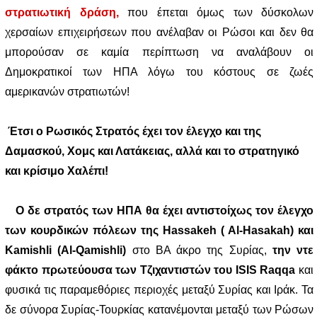
στρατιωτική δράση,
που έπεται όμως των δύσκολων
χερσαίων επιχειρήσεων που ανέλαβαν οι Ρώσοι και δεν θα
μπορούσαν σε καμία περίπτωση να αναλάβουν οι
Δημοκρατικοί των ΗΠΑ λόγω του κόστους σε ζωές
αμερικανών στρατιωτών!
Έτσι ο Ρωσικός Στρατός έχει τον έλεγχο και της
Δαμασκού, Χομς και Λατάκειας, αλλά και το στρατηγικό
και κρίσιμο Χαλέπι!
Ο δε στρατός των ΗΠΑ θα έχει αντιστοίχως τον έλεγχο
των κουρδικών πόλεων της Hassakeh ( Al-Hasakah) και
Kamishli (Al-Qamishli)
στο ΒΑ άκρο της Συρίας,
την ντε
φάκτο πρωτεύουσα των Τζιχαντιστών του ISIS Raqqa
και
φυσικά τις παραμεθόριες περιοχές μεταξύ Συρίας και Ιράκ. Τα
δε σύνορα Συρίας-Τουρκίας κατανέμονται μεταξύ των Ρώσων