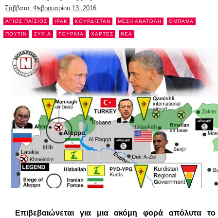
::
Σάββατο, Φεβρουαρίου 13, 2016
ΑΓΙΟΣ ΠΑΪΣΙΟΣ
ΙΡΑΚ
ΚΟΥΡΔΙΣΤΑΝ
ΜΕΣΗ ΑΝΑΤΟΛΗ
ΟΜΠΑΜΑ
ΠΟΥΤΙΝ
ΣΥΡΙΑ
ΤΟΥΡΚΙΑ
ΧΑΡΤΕΣ
NEA
Επιβεβαιώνεται για μια ακόμη φορά απόλυτα το