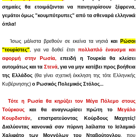
σημαίες θα ετοιμάζονται να πανηγυρίσουν ξέφρενα,
γεμάτοι όμως "κουμπότρυπες" από τα σθεναρά ελληνικά
όπλα!
Ίσως μάλιστα βρεθούν σε εκείνα τα νησιά
και
Ρώσοι
"τουρίστες"
, για να δοθεί έτσι
πολλαπλό έναυσμα και
αφορμή στην Ρωσία
,
επειδή η Τουρκία θα κλείσει
αυτομάτως και τα
Στενά
,
για να μην κατέβει προς βοήθεια
της Ελλάδος
(θα γίνει σχετική έκκληση της τότε Ελληνικής
Κυβέρνησης)
ο Ρωσικός Πολεμικός Στόλος...
Τότε η Ρωσία θα κηρύξει τον Μέγα Πόλεμο στους
Τούρκους
και θα αναγνωρίσει πρώτη το
Μεγάλο
Κουρδιστάν
, επιστρατεύοντας Κούρδους Μαχητές!
Διαλύοντας κανονικά σαν πύρινη λαίλαπα το Ισλαμικό
Χαλιφάτο των Μογγόλων του Νταβούτογλου
, που