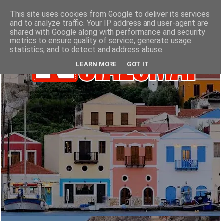
This site uses cookies from Google to deliver its services
and to analyze traffic. Your IP address and user-agent are
shared with Google along with performance and security
metrics to ensure quality of service, generate usage
statistics, and to detect and address abuse.
LEARN MORE
GOT IT