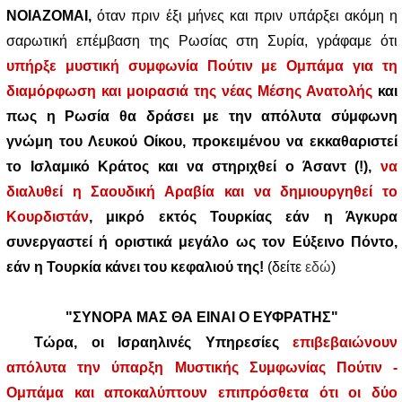
ΝΟΙΑΖΟΜΑΙ,
όταν πριν έξι μήνες και πριν υπάρξει ακόμη η
σαρωτική επέμβαση της Ρωσίας στη Συρία, γράφαμε ότι
υπήρξε μυστική συμφωνία Πούτιν με Ομπάμα για τη
διαμόρφωση και μοιρασιά της νέας Μέσης Ανατολής
και
πως η Ρωσία θα δράσει με την απόλυτα σύμφωνη
γνώμη του Λευκού Οίκου, προκειμένου να εκκαθαριστεί
το Ισλαμικό Κράτος και να στηριχθεί ο Άσαντ (!),
να
διαλυθεί η Σαουδική Αραβία και να δημιουργηθεί το
Κουρδιστάν
, μικρό εκτός Τουρκίας εάν η Άγκυρα
συνεργαστεί ή οριστικά μεγάλο ως τον Εύξεινο Πόντο,
εάν η Τουρκία κάνει του κεφαλιού της!
(δείτε
εδώ
)
"ΣΥΝΟΡΑ ΜΑΣ ΘΑ ΕΙΝΑΙ Ο ΕΥΦΡΑΤΗΣ"
Τώρα, οι Ισραηλινές Υπηρεσίες
επιβεβαιώνουν
απόλυτα την ύπαρξη Μυστικής Συμφωνίας Πούτιν -
Ομπάμα και αποκαλύπτουν επιπρόσθετα ότι οι δύο