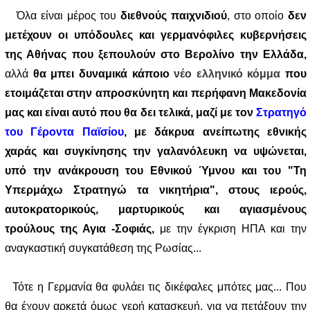
Όλα είναι μέρος του
διεθνούς παιχνιδιού
, στο οποίο
δεν
μετέχουν οι υπόδουλες και γερμανόφιλες κυβερνήσεις
της Αθήνας που ξεπουλούν στο Βερολίνο την Ελλάδα,
αλλά
θα μπει δυναμικά κάποιο
νέο ελληνικό κόμμα
που
ετοιμάζεται στην απροσκύνητη και περήφανη Μακεδονία
μας και είναι αυτό που θα δει
τελικά, μαζί με τον
Στρατηγό
του Γέροντα Παϊσίου
,
με δάκρυα ανείπωτης εθνικής
χαράς και συγκίνησης την γαλανόλευκη να υψώνεται
,
υπό την ανάκρουση του Εθνικού Ύμνου και του "Τη
Υπερμάχω Στρατηγώ τα νικητήρια", στους ιερούς,
αυτοκρατορικούς, μαρτυρικούς και αγιασμένους
τρούλους της Αγια -Σοφιάς,
με την έγκριση ΗΠΑ και την
αναγκαστική συγκατάθεση της Ρωσίας...
Τότε η Γερμανία θα φυλάει τις δικέφαλες μπότες μας... Που
θα έχουν αρκετά όμως γερή κατασκευή, για να πετάξουν την