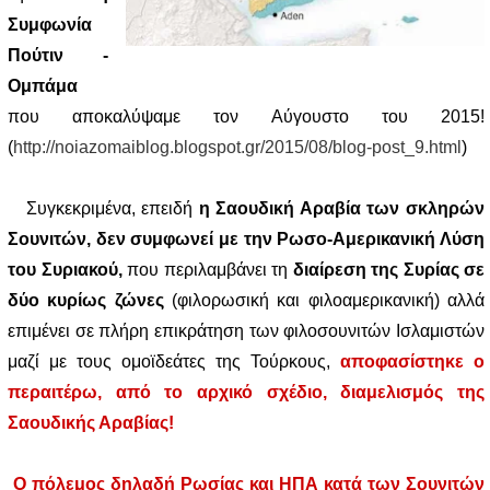
Συμφωνία
Πούτιν -
Ομπάμα
που αποκαλύψαμε τον Αύγουστο του 2015!
(
http://noiazomaiblog.blogspot.gr/2015/08/blog-post_9.html
)
Συγκεκριμένα, επειδή
η Σαουδική Αραβία των σκληρών
Σουνιτών, δεν συμφωνεί με την Ρωσο-Αμερικανική Λύση
του Συριακού,
που περιλαμβάνει τη
διαίρεση της Συρίας σε
δύο κυρίως ζώνες
(φιλορωσική και φιλοαμερικανική) αλλά
επιμένει σε πλήρη επικράτηση των φιλοσουνιτών Ισλαμιστών
μαζί με τους ομοϊδεάτες της Τούρκους,
αποφασίστηκε ο
περαιτέρω, από το αρχικό σχέδιο, διαμελισμός της
Σαουδικής Αραβίας!
Ο πόλεμος δηλαδή Ρωσίας και ΗΠΑ κατά των Σουνιτών