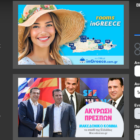
Β
Σ
ο