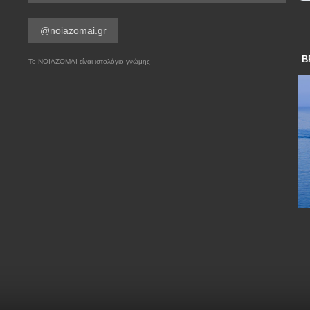
@noiazomai.gr
Β
Το ΝΟΙΑΖΟΜΑΙ είναι ιστολόγιο γνώμης