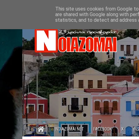
This site uses cookies from Google to 
are shared with Google along with per
statistics, and to detect and address 
NOIAZOMAI.NET
FACEBOOK
X
IN