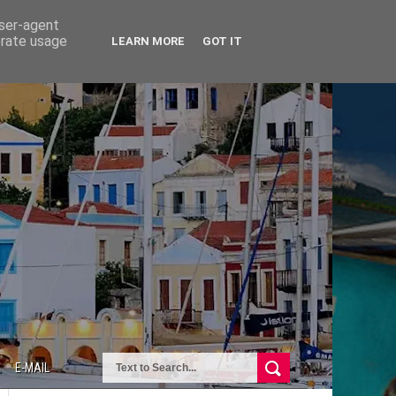
user-agent
erate usage
LEARN MORE
GOT IT
E-MAIL