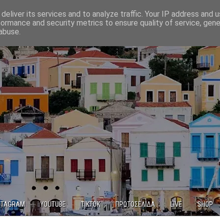
deliver its services and to analyze traffic. Your IP address and 
formance and security metrics to ensure quality of service, gen
abuse.
STAGRAM
YOUTUBE
TIKTOK
ΠΡΩΤΟΣΕΛΙΔΑ
LIVE
SHOP