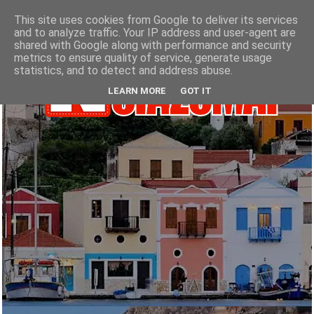
This site uses cookies from Google to deliver its services
and to analyze traffic. Your IP address and user-agent are
shared with Google along with performance and security
metrics to ensure quality of service, generate usage
statistics, and to detect and address abuse.
LEARN MORE
GOT IT