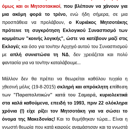
όμως και οι Μητσοτακικοί
,
που βλέπουν να χάνουν για
μια ακόμη φορά το τρένο,
ενώ ήδη σήμερα, σε μια
προσπάθεια να προλάβουν,
ο Κυριάκος Μητσοτάκης
πρότεινε τη συγκρότηση Εκλογικού Συνασπισμό των
κομμάτων "κοινής λογικής", ώστε να κατέβουν
μαζί στις
Εκλογέ
ς και όσο για τον/την Αρχηγό αυτού του Συνασπισμού
με
απλή συνιστώσα τη ΝΔ
, δεν χρειάζεται και πολύ
φαντασία για να τον/την καταλάβουμε...
Μάλλον δεν θα πρέπει να θεωρείται καθόλου τυχαία η
χθεσινή μόλις (19-8-2015)
σκληρή και απρόκλητη ε
πίθεση
των "Παραπολιτικών" κατά του Σαμαρά
, κυριολεκτικά
στα καλά καθούμενα, επειδή το 1993, πριν 22 ολόκληρα
χρόνια (!) είχε ρίξει τον Μητσοτάκη για να σώσει το
όνομα της Μακεδονίας!
Και το θυμήθηκαν τώρα... Είναι η
γνωστή θεωρία που κατά καιρούς αναμάσησαν και τα γνωστά