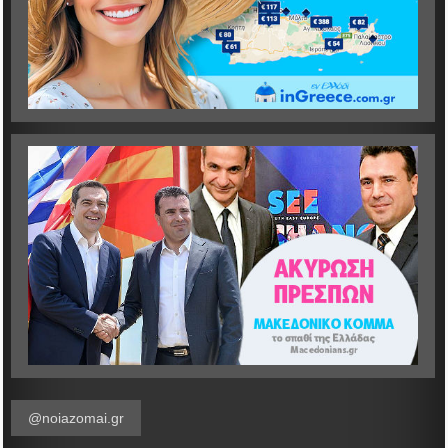
@noiazomai.gr