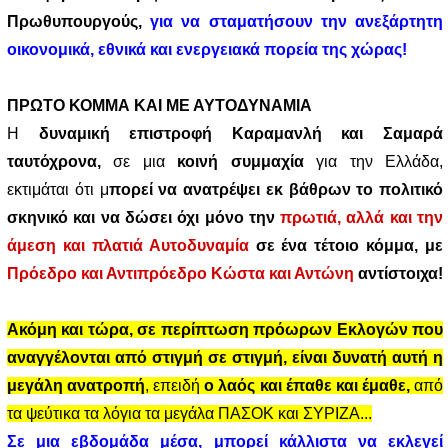
Πρωθυπουργούς,
για να σταματήσουν την ανεξάρτητη
οικονομικά, εθνικά και ενεργειακά πορεία της χώρας!
ΠΡΩΤΟ ΚΟΜΜΑ ΚΑΙ ΜΕ ΑΥΤΟΔΥΝΑΜΙΑ
Η
δυναμική επιστροφή Καραμανλή και Σαμαρά
ταυτόχρονα,
σε μια
κοινή συμμαχία
για την Ελλάδα,
εκτιμάται ότι μ
πορεί να ανατρέψει εκ βάθρων το πολιτικό
σκηνικό και να δώσει όχι μόνο την
πρωτιά, αλλά και την
άμεση και πλατιά Αυτοδυναμία
σε ένα τέτοιο κόμμα, με
Πρόεδρο και Αντιπρόεδρο Κώστα και Αντώνη
αντίστοιχα!
Ακόμη και τώρα, σε περίπτωση πρόωρων Εκλογών που
αναγγέλονται από στιγμή σε στιγμή, είναι δυνατή αυτή η
μεγάλη ανατροπή
, επειδή
ο λαός και έπαθε και έμαθε,
από
τα ψεύτικα τα λόγια τα μεγάλα ΠΑΣΟΚ και ΣΥΡΙΖΑ...
Σε μια εβδομάδα μέσα, μπορεί κάλλιστα να εκλεγεί