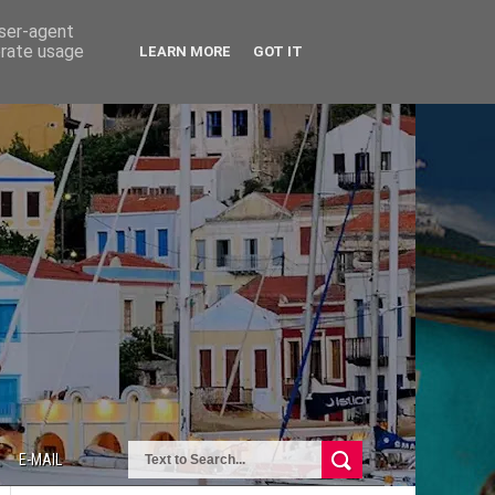
user-agent
erate usage
LEARN MORE
GOT IT
E-MAIL