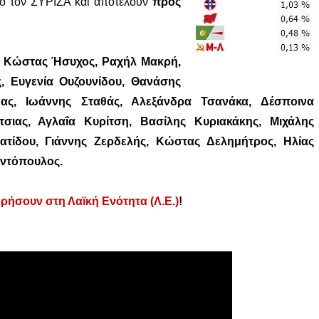
ό τον ΣΥΡΙΖΑ και αποτελούν
προς
, Κώστας Ήσυχος, Ραχήλ Μακρή,
, Ευγενία Ουζουνίδου, Θανάσης
μας, Ιωάννης Σταθάς, Αλεξάνδρα Τσανάκα, Δέσποινα
ιας, Αγλαΐα Κυρίτση, Βασίλης Κυριακάκης, Μιχάλης
ατίδου, Γιάννης Ζερδελής, Κώστας Δελημήτρος, Ηλίας
αντόπουλος.
ρήσουν στη Λαϊκή Ενότητα (Λ.Ε.)
!