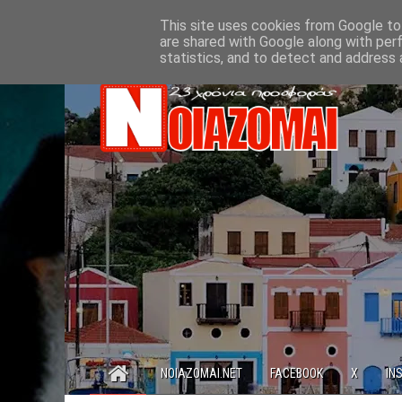
This site uses cookies from Google to 
are shared with Google along with per
statistics, and to detect and address 
NOIAZOMAI.NET
FACEBOOK
X
IN