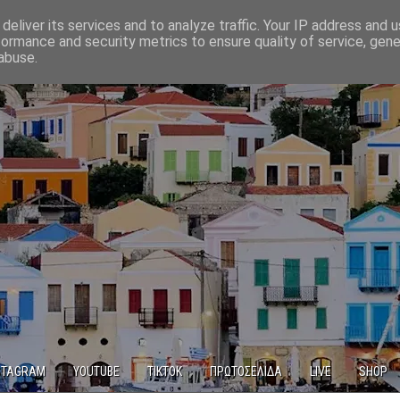
deliver its services and to analyze traffic. Your IP address and 
formance and security metrics to ensure quality of service, gen
abuse.
STAGRAM
YOUTUBE
TIKTOK
ΠΡΩΤΟΣΕΛΙΔΑ
LIVE
SHOP