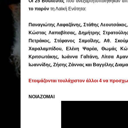
Οι 25 Βουλευτές
που ανεξαρτητοποιήθηκαν απ
το παρόν
τη Λαϊκή Ενότητα:
Παναγιώτης Λαφαζάνης, Στάθης Λεουτσάκος
Κώστας Λαπαβίτσας, Δημήτρης Στρατούλης
Πετράκος, Στέφανος Σαμοΐλης, Αθ. Σκού
Χαραλαμπίδου, Ελένη Ψαρέα, Θωμάς Κώτσ
Κριτσωτάκης, Ιωάννα Γαΐτάνη, Λίτσα Αμαν
Ιωαννίδης, Ζήσης Ζάννας και Βαγγέλης Διαμ
Ετοιμάζονται τουλάχιστον άλλοι 4 να προσχω
ΝΟΙΑΖΟΜΑΙ