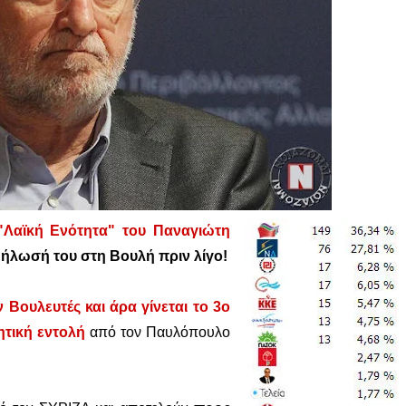
"Λαϊκή Ενότητα" του Παναγιώτη
ήλωσή του στη Βουλή πριν λίγο!
 Βουλευτές και άρα γίνεται το 3ο
νητική εντολή
από τον Παυλόπουλο