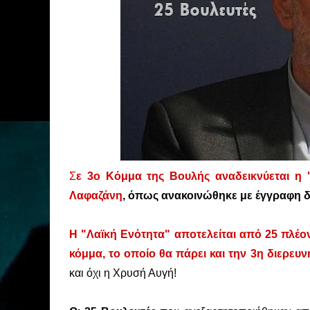
Σ
ε 3ο Κόμμα της Βουλής αναδεικνύεται η 
Λαφαζάνη
, όπως ανακοινώθηκε με έγγραφη δ
Η "Λαϊκή Ενότητα" αποτελείται από 25 πλέον
κόμμα, το οποίο θα πάρει και την 3η διερευ
και όχι η Χρυσή Αυγή!