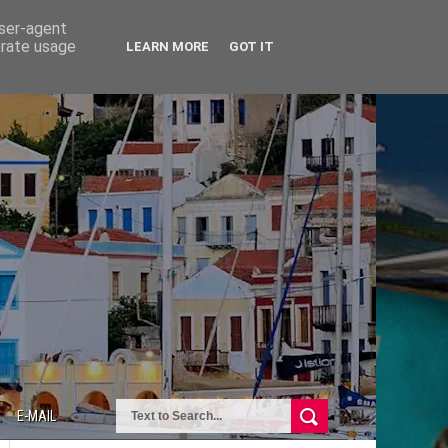
user-agent
erate usage
LEARN MORE
GOT IT
E-MAIL