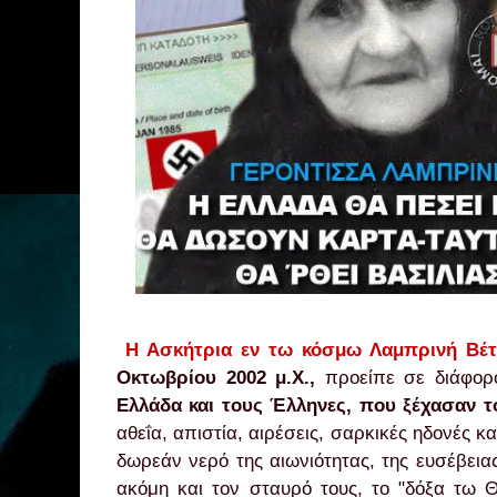
Η Ασκήτρια εν τω κόσμω Λαμπρινή Βέτσ
Οκτωβρίου 2002 μ.Χ.,
προείπε σε διάφο
Ελλάδα και τους Έλληνες, που ξέχασαν τ
αθεΐα, απιστία, αιρέσεις, σαρκικές ηδονές 
δωρεάν νερό της αιωνιότητας, της ευσέβει
ακόμη και τον σταυρό τους, το "δόξα τω 