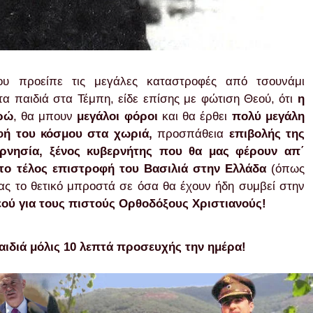
 προείπε τις μεγάλες καταστροφές από τσουνάμι
 τα παιδιά στα Τέμπη, είδε επίσης με φώτιση Θεού, ότι
η
υρώ
, θα μπουν
μεγάλοι φόροι
και θα έρθει
πολύ μεγάλη
οφή του κόσμου στα χωριά,
προσπάθεια
επιβολής της
βερνησία, ξένος κυβερνήτης που θα μας φέρουν απ΄
στο τέλος επιστροφή του Βασιλιά στην Ελλάδα
(όπως
τας το θετικό μπροστά σε όσα θα έχουν ήδη συμβεί στην
εού για τους πιστούς Ορθοδόξους Χριστιανούς!
αιδιά μόλις 10 λεπτά προσευχής την ημέρα!