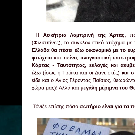
Η
Ασκήτρια Λαμπρινή της Άρτας,
που
(Φιλιππίνες), το συγκλονιστικό ατύχημα με
Ελλάδα θα πέσει έξω οικονομικά με το ε
φτώχεια
και
πείνα, αναγκαστική επιστρ
Κάρτας - Ταυτότητας, εκλογές και ακυ
έξω
(ίσως η Τρόικα και οι Δανειστές)
και 
είδε και ο Άγιος Γέροντας Παΐσιος, θεωρών
χώρα μας)! Αλλά και
μεγάλη μέριμνα του Θ
Τόνιζε επίσης πόσο
σωτήριο είναι για τα π