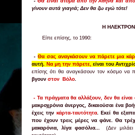
-
Θ
α είναι άτομα από την Αθήνα και απ
γίνουν αυτά γιαγιά; Δεν θα ζω εγώ τότε!
Η ΗΛΕΚΤΡΟΝ
Είπε επίσης, το 1990:
-
Θα σας αναγκάσουν να πάρετε μια κάρ
αυτή.
Να μη την πάρετε,
είναι του Αντιχρ
επίσης ότι θα αναγκάσουν τον κόσμο να 
βγουν
στον Β
όλο
.
-
Τα πράγματα θα αλλάξουν, δεν θα είναι
μακροχρόνια άνεργος, δικαιούσαι ένα βοή
έχεις την
κάρτα-ταυτότητα
. Εκεί θα εξα
που έχουν τρεις μέρες να φάνε. Θα τρέχ
μακαρόνια, λίγα φασόλια.
..
(Δεν μιλάε