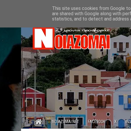
This site uses cookies from Google to 
are shared with Google along with per
statistics, and to detect and address 
NOIAZOMAI.NET
FACEBOOK
X
IN