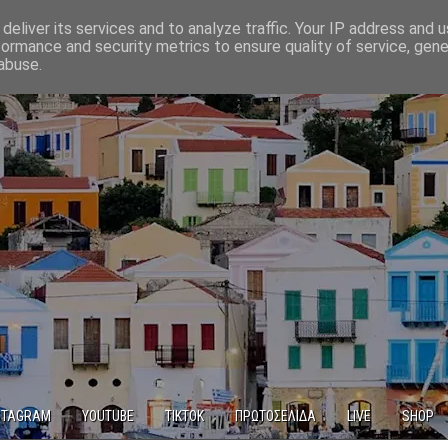
deliver its services and to analyze traffic. Your IP address and 
formance and security metrics to ensure quality of service, gen
abuse.
STAGRAM
YOUTUBE
TIKTOK
ΠΡΩΤΟΣΕΛΙΔΑ
LIVE
SHOP