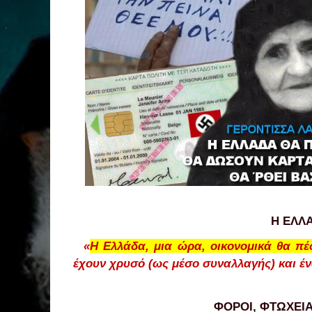
Η ΕΛΛ
«
Η Ελλάδα, μια ώρα, οικονομικά θα πέ
έχουν χρυσό (ως μέσο συναλλαγής) και έ
ΦΟΡΟΙ, ΦΤΩΧΕΙΑ