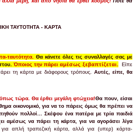
ό άλλα μέρη
,
και από νησιά θα έρθει κόσμος!
Πότε θα
ΙΚΗ ΤΑΥΤΟΤΗΤΑ - ΚΑΡΤΑ
τα-ταυτότητα.
Θα κάνετε όλες τις συναλλαγές σας με
ίστου.
Όποιος την πάρει
αμέσως
ξεβα
π
τίζεται
.
Είπε
πάρει τη κάρτα με διάφορους τρόπους.
Α
υτές
, είπε,
θα
 όπως τώρα. Θα έρθει μεγάλη φτώχεια!
Θα πουν, είσαι
θημα οικονομικό, για να το πάρεις όμως θα πρέπει να
πατηθούν πολλοί… Σκέψου ένα πατέρα με τρία παιδιά
ει αμέσως να πάρει τη κάρτα, για να αγοράσει λίγα
ι για απλή τραπεζική κάρτα, αλλά για (υπερ) κάρτα-