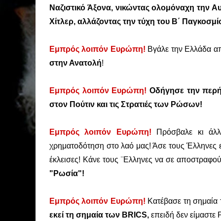
Ναζιστικό Άξονα, νικώντας ολομόναχη την Α
Χίτλερ, αλλάζοντας την τύχη του Β΄ Παγκοσμ
Εμπρός λοιπόν Ευρώπη!
Βγάλε την Ελλάδα από
στην Ανατολή
!
Εμπρός λοιπόν Ευρώπη!
Οδήγησε την περήφ
στον Πούτιν και τις Στρατιές των Ρώσων!
Εμπρός λοιπόν Ευρώπη!
Πρόσβαλε κι άλ
χρηματοδότηση στο λαό μας! Άσε τους Έλληνες ε
έκλεισες! Κάνε τους ¨Ελληνες να σε αποστραφο
"Ρωσία"!
Εμπρός λοιπόν Ευρώπη!
Κατέβασε τη σημαία 
εκεί τη σημαία των BRICS,
επειδή δεν είμαστε 