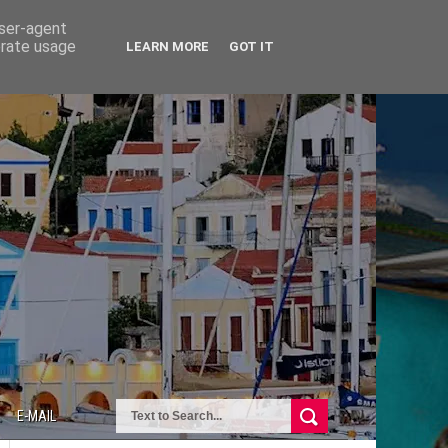
user-agent
erate usage
LEARN MORE
GOT IT
E-MAIL