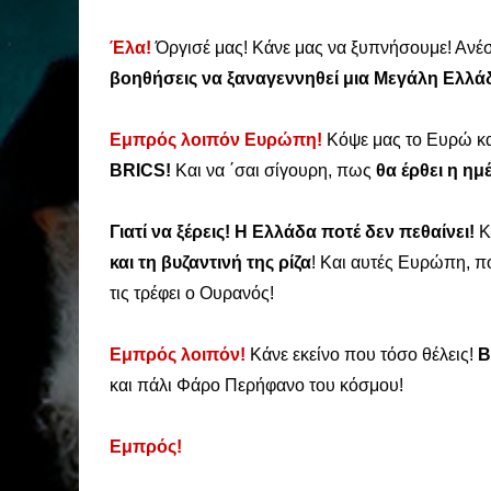
Έλα!
Όργισέ μας! Κάνε μας να ξυπνήσουμε! Ανέστη
βοηθήσεις να ξαναγεννηθεί μια Μεγάλη Ελλά
Εμπρός λοιπόν Ευρώπη!
Κόψε μας το Ευρώ κ
BRICS!
Και να ΄σαι σίγουρη, πως
θα έρθει η η
Γιατί να ξέρεις! Η Ελλάδα ποτέ δεν πεθαίνει!
Κ
και τη βυζαντινή της ρίζα
! Και αυτές Ευρώπη, ποτ
τις τρέφει ο Ουρανός!
Εμπρός λοιπόν!
Κάνε εκείνο που τόσο θέλεις!
Β
και πάλι Φάρο Περήφανο του κόσμου!
Εμπρός!