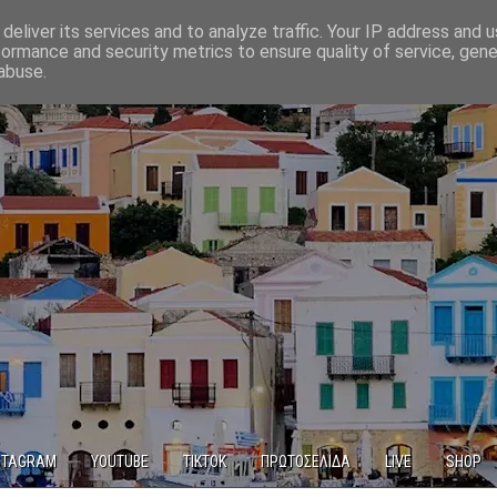
deliver its services and to analyze traffic. Your IP address and 
formance and security metrics to ensure quality of service, gen
abuse.
STAGRAM
YOUTUBE
TIKTOK
ΠΡΩΤΟΣΕΛΙΔΑ
LIVE
SHOP