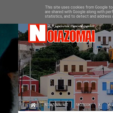
This site uses cookies from Google to 
are shared with Google along with per
statistics, and to detect and address 
NOIAZOMAI.NET
FACEBOOK
X
IN