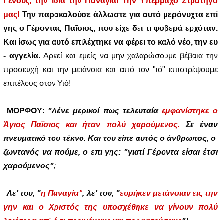
Γένους, την ίδια την Παναγία! Την Υπέρμαχο Στρατηγό
μας!
Την παρακαλούσε άλλωστε για αυτό μερόνυχτα επί
γης ο Γέροντας Παΐσιος, που είχε δει τι φοβερά ερχόταν.
Και ίσως για αυτό επιλέχτηκε να φέρει το καλό νέο, την ευ
- αγγελία
. Αρκεί και εμείς να μην χαλαρώσουμε βέβαια την
προσευχή και την μετάνοια και από τον "ιό" επιστρέψουμε
επιτέλους στον Υιό!
ΜΟΡΦΟΥ
:
"Λένε μερικοί πως τελευταία
εμφανίστηκε ο
Άγιος Παΐσιος
και ήταν πολύ χαρούμενος.
Σε έναν
πνευματικό του τέκνο. Και του είπε αυτός ο άνθρωπος, ο
ζωντανός να πούμε, ο επι γης: "γιατί Γέροντα είσαι έτσι
χαρούμενος";
Λε' του, "
η Παναγία"
, λε' του, "
ευρήκεν μετάνοιαν εις την
γην και ο Χριστός της υποσχέθηκε να γίνουν πολύ