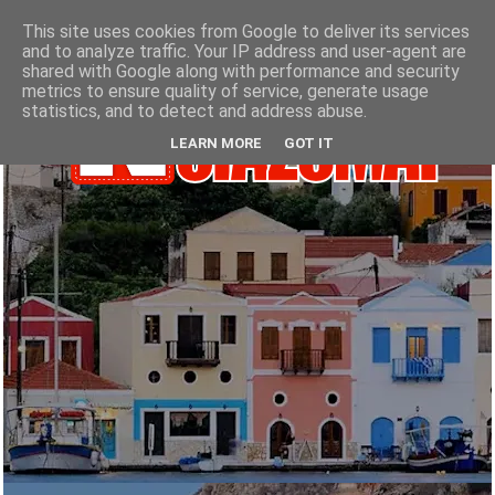
This site uses cookies from Google to deliver its services
and to analyze traffic. Your IP address and user-agent are
shared with Google along with performance and security
metrics to ensure quality of service, generate usage
statistics, and to detect and address abuse.
LEARN MORE
GOT IT