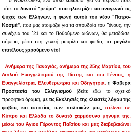
Το ΝΟΙΑΖΟΜΑΙ, ένα απλό καλώδιο, για να περνάει πότε
πότε
το δυνατό "ρεύμα" που ηλεκτρίζει και αναγεννά τις
ψυχές των Ελλήνων, η φωνή αυτού του νέου "Πατρο-
Κοσμά"
, που μας ετοιμάζει για τα σπουδαία του Γένους, την
συνέχεια του ΄21 και το Ποθούμενο αιώνων, θα μεταδώσει
σήμερα, μέσα στη γενική μαυρίλα και φοβία,
το μεγάλο
επιτέλους χαρούμενο νέο
!
Ανήμερα της Παναγιάς, ανήμερα της 25ης Μαρτίου, του
διπλού Ευαγγελισμού της Πίστης και του Γένους, η
Ευαγγελίστρια, Ελευθερώτρια και Οδηγήτρια
,
η
Φοβερά
Προστασία του Ελληνισμού
(δείτε
εδώ
το σχετικό
προφητικό όραμα),
με τις Εκκλησιές της κλειστές λόγου της
φοβίας και απιστίας των πολιτικών μας
,
στέλνει σε
Κύπρο και Ελλάδα το δυνατό χαρμόσυνο μήνυμα της,
μέσω του Άγιου Γέροντος Παϊσίου και μας διαβεβαιώνει