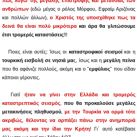
πως λόγω της μεγάλης επιστροφής και μετάνοιας των
ανθρώπων
(εδώ μέγας ο ρόλος Μόρφου, Εφραίμ Αριζόνας
και πολλών άλλων),
ο Χριστός της υποσχέθηκε πως τα
δεινά θα είναι πολύ μικρότερα
και άρα θα γλιτώσουμε
έτσι τρομερές καταστάσεις
!!!
Ποιες είναι αυτές; Ίσως οι
καταστροφικοί σεισμοί
και η
τουρκική εισβολή σε νησιά μα
ς, ίσως και η
μεγάλη πείνα
που θα αφάνιζε πολλούς, ακόμη και ο "
εμφύλιος
" που είδαν
κάποιοι γέροντες.
Γιατί
ήταν να γίνει στην Ελλάδα και τρομερός
καταστρεπτικός σεισμός
,
που θα προκαλούσε μεγάλες
μετακινήσεις πληθυσμού
,
με την Τουρκία να ορμά τότε
ακριβώς, θέλοντας να αρπάξει πάνω στην ανημποριά
μας ακόμη και την ίδια την Κρήτη
! Γι΄ αυτό κατέβασε