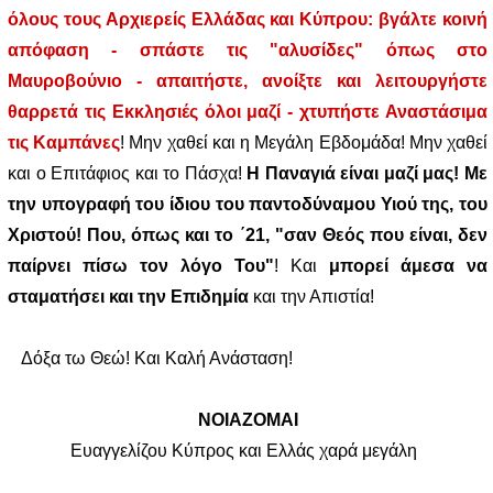
όλους τους Αρχιερείς Ελλάδας και Κύπρου: βγάλτε κοινή
απόφαση - σπάστε τις "αλυσίδες" όπως στο
Μαυροβούνιο - απαιτήστε, ανοίξτε και λειτουργήστε
θαρρετά τις Εκκλησιές όλοι μαζί - χτυπήστε Αναστάσιμα
τις Καμπάνες
! Μην χαθεί και η Μεγάλη Εβδομάδα! Μην χαθεί
και ο Επιτάφιος και το Πάσχα!
Η Παναγιά είναι μαζί μας! Με
την υπογραφή του ίδιου του παντοδύναμου Υιού της, του
Χριστού! Που, όπως και το ΄21, "σαν Θεός που είναι, δεν
παίρνει πίσω τον λόγο Του"
! Και
μπορεί άμεσα να
σταματήσει και την Επιδημία
και την Απιστία!
Δόξα τω Θεώ! Και Καλή Ανάσταση!
ΝΟΙΑΖΟΜΑΙ
Ευαγγελίζου Κύπρος και Ελλάς χαρά μεγάλη